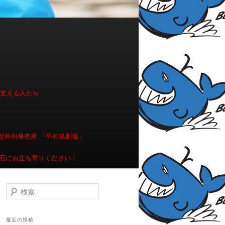
を支える人たち
型外向発売所 「平和島劇場」
石にお立ち寄りください！
検索
最近の投稿