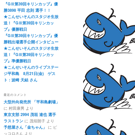
『GⅢ第39回キリンカップ』優
勝3898 平田 忠則 選手！！
★こんせいそんのスタジオ生放
送！『GⅢ第39回キリンカッ
プ』優勝戦日
『GⅢ第39回キリンカップ』優
勝戦出場選手公開インタビュー
★こんせいそんのスタジオ生放
送！『GⅢ第39回キリンカッ
プ』準優勝戦日
★こんせいそんのライブステー
ジ平和島 8月21日(金) ゲス
ト：波崎 天結 さん
最近のコメント
大型外向発売所 「平和島劇場」
に
村田康男
より
東京支部 2994 茂垣 達也 選手
ラストラン
に
茂垣朗子
より
予想屋さん「金ちゃん」
に
ピ
ッコロさん
より