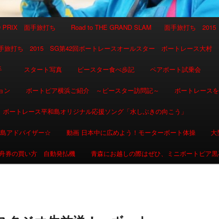
AND PRIX 面手旅打ち
Road to THE GRAND SLAM 面手旅打ち 2015
SLAM 面手旅打ち 2015 SG第42回ボートレースオールスター ボートレース大村
選手
スタート写真
ピースター食べ歩記
ペアボート試乗会
ョン
ボートピア横浜ご紹介 ～ピースター訪問記～
ボートレース
ボートレース平和島オリジナル応援ソング「水しぶきの向こう」
和島アドバイザー☆
動画 日本中に広めよう！モーターボート体操
大
舟券の買い方 自動発払機
青森にお越しの際はぜひ、ミニボートピア黒