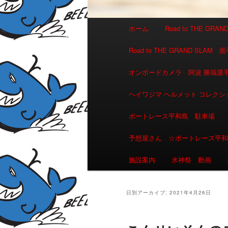
メインメニュー
ホーム
Road to THE GR
メインコンテンツへ移動
サブコンテンツへ移動
Road to THE GRAND 
オンボードカメラ 阿波 勝哉
ヘイワジマ ヘルメット コレクシ
ボートレース平和島 駐車場
予想屋さん ☆ボートレース平
施設案内
水神祭 動画
日別アーカイブ:
2021年4月26日