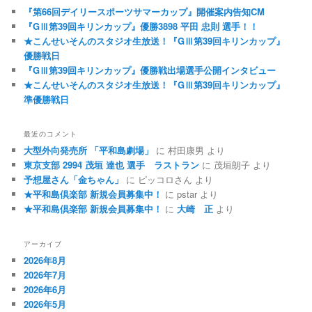
『第66回デイリースポーツサマーカップ』開催案内告知CM
『GⅢ第39回キリンカップ』優勝3898 平田 忠則 選手！！
★こんせいそんのスタジオ生放送！『GⅢ第39回キリンカップ』
優勝戦日
『GⅢ第39回キリンカップ』優勝戦出場選手公開インタビュー
★こんせいそんのスタジオ生放送！『GⅢ第39回キリンカップ』
準優勝戦日
最近のコメント
大型外向発売所 「平和島劇場」
に
村田康男
より
東京支部 2994 茂垣 達也 選手 ラストラン
に
茂垣朗子
より
予想屋さん「金ちゃん」
に
ピッコロさん
より
★平和島倶楽部 新規会員募集中！
に
pstar
より
★平和島倶楽部 新規会員募集中！
に
大崎 正
より
アーカイブ
2026年8月
2026年7月
2026年6月
2026年5月