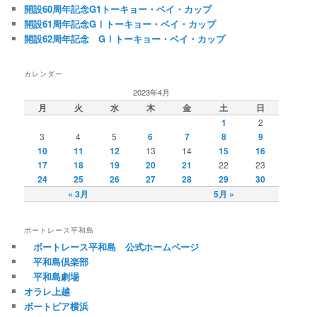
開設60周年記念G1トーキョー・ベイ・カップ
開設61周年記念GⅠトーキョー・ベイ・カップ
開設62周年記念 GⅠトーキョー・ベイ・カップ
カレンダー
2023年4月
月
火
水
木
金
土
日
1
2
3
4
5
6
7
8
9
10
11
12
13
14
15
16
17
18
19
20
21
22
23
24
25
26
27
28
29
30
« 3月
5月 »
ボートレース平和島
ボートレース平和島 公式ホームページ
平和島倶楽部
平和島劇場
オラレ上越
ボートピア横浜