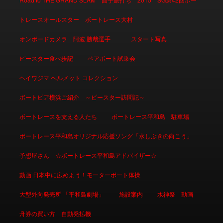
トレースオールスター ボートレース大村
オンボードカメラ 阿波 勝哉選手
スタート写真
ピースター食べ歩記
ペアボート試乗会
ヘイワジマ ヘルメット コレクション
ボートピア横浜ご紹介 ～ピースター訪問記～
ボートレースを支える人たち
ボートレース平和島 駐車場
ボートレース平和島オリジナル応援ソング「水しぶきの向こう」
予想屋さん ☆ボートレース平和島アドバイザー☆
動画 日本中に広めよう！モーターボート体操
大型外向発売所 「平和島劇場」
施設案内
水神祭 動画
舟券の買い方 自動発払機