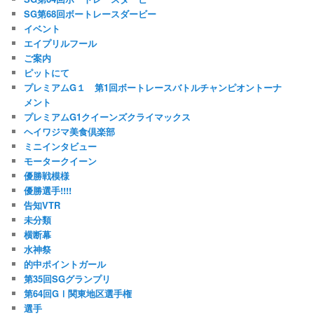
SG第68回ボートレースダービー
イベント
エイプリルフール
ご案内
ピットにて
プレミアムG１ 第1回ボートレースバトルチャンピオントーナ
メント
プレミアムG1クイーンズクライマックス
ヘイワジマ美食倶楽部
ミニインタビュー
モータークイーン
優勝戦模様
優勝選手!!!!
告知VTR
未分類
横断幕
水神祭
的中ポイントガール
第35回SGグランプリ
第64回GⅠ関東地区選手権
選手