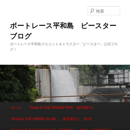
検
索
ボートレース平和島 ピースター
ブログ
ボートレース平和島マスコットキャラクター「ピースター」公式ブロ
グ！
メインメニュー
ホーム
Road to THE GRAND PRIX 面手旅打ち
メインコンテンツへ移動
サブコンテンツへ移動
Road to THE GRAND SLAM 面手旅打ち 2015
Road to THE GRAND SLAM 面手旅打ち 2015 SG第42回ボー