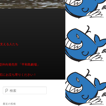
を支える人たち
型外向発売所 「平和島劇場」
石にお立ち寄りください！
検索
最近の投稿