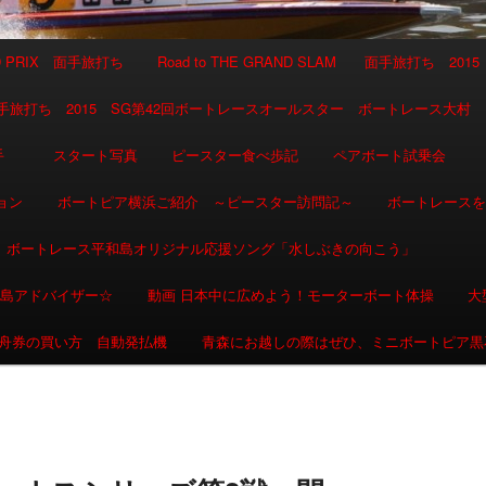
AND PRIX 面手旅打ち
Road to THE GRAND SLAM 面手旅打ち 2015
SLAM 面手旅打ち 2015 SG第42回ボートレースオールスター ボートレース大村
選手
スタート写真
ピースター食べ歩記
ペアボート試乗会
ョン
ボートピア横浜ご紹介 ～ピースター訪問記～
ボートレース
ボートレース平和島オリジナル応援ソング「水しぶきの向こう」
和島アドバイザー☆
動画 日本中に広めよう！モーターボート体操
大
舟券の買い方 自動発払機
青森にお越しの際はぜひ、ミニボートピア黒