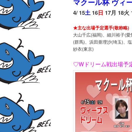
マクール杯 ヴィ
4/ 15
土
16
日
17月 18火 
★主な出場予定選手(敬称略)
大山千広(福岡)、細川裕子(愛
(群馬)、浜田亜理沙(埼玉)、
紗衣(東京)
♡Wドリーム戦出場予