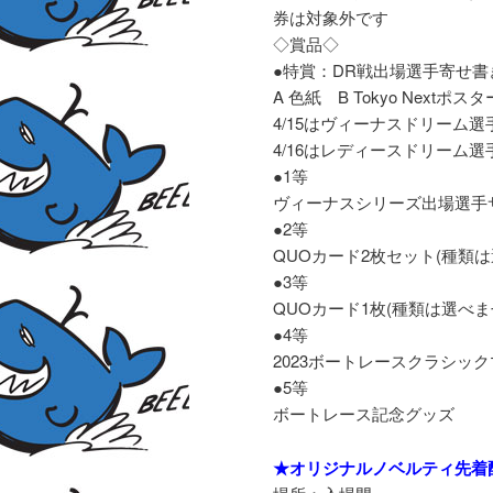
券は対象外です
◇賞品◇
●特賞：DR戦出場選手寄せ
A 色紙 B Tokyo Nextポスタ
4/15はヴィーナスドリーム
4/16はレディースドリーム
●1等
ヴィーナスシリーズ出場選手
●2等
QUOカード2枚セット(種類は
●3等
QUOカード1枚(種類は選べま
●4等
2023ボートレースクラシッ
●5等
ボートレース記念グッズ
★オリジナルノベルティ先着