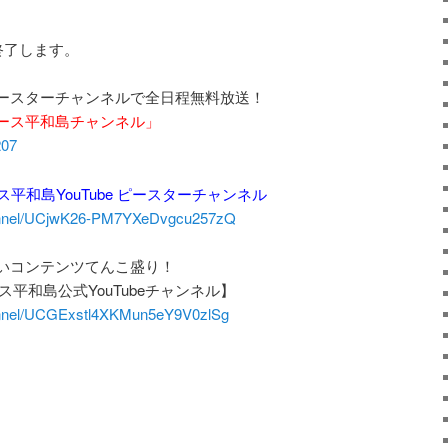
終了します。
ースターチャンネルで全日程無料放送！
ース平和島チャンネル」
207
ース平和島YouTube ピースターチャンネル
hannel/UCjwK26-PM7YXeDvgcu257zQ
いコンテンツてんこ盛り！
レース平和島公式YouTubeチャンネル】
annel/UCGExstl4XKMun5eY9V0zlSg