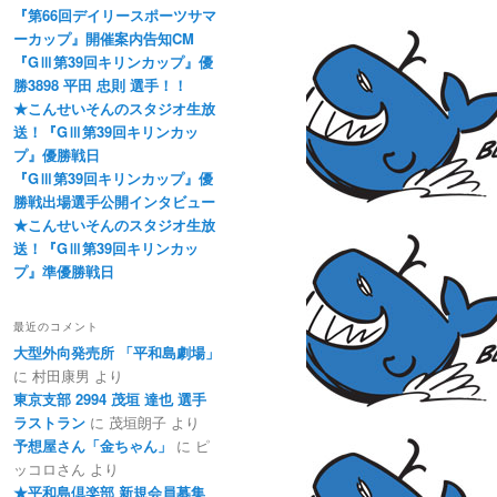
『第66回デイリースポーツサマ
ーカップ』開催案内告知CM
『GⅢ第39回キリンカップ』優
勝3898 平田 忠則 選手！！
★こんせいそんのスタジオ生放
送！『GⅢ第39回キリンカッ
プ』優勝戦日
『GⅢ第39回キリンカップ』優
勝戦出場選手公開インタビュー
★こんせいそんのスタジオ生放
送！『GⅢ第39回キリンカッ
プ』準優勝戦日
最近のコメント
大型外向発売所 「平和島劇場」
に
村田康男
より
東京支部 2994 茂垣 達也 選手
ラストラン
に
茂垣朗子
より
予想屋さん「金ちゃん」
に
ピ
ッコロさん
より
★平和島倶楽部 新規会員募集