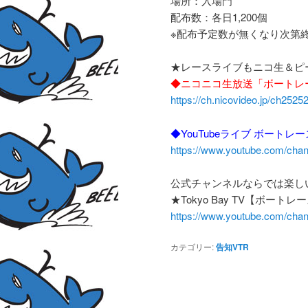
場所：入場門
配布数：各日1,200個
※配布予定数が無くなり次第
★レースライブもニコ生＆ピ
◆ニコニコ生放送「ボートレ
https://ch.nicovideo.jp/ch2525
◆YouTubeライブ ボートレ
https://www.youtube.com/c
公式チャンネルならでは楽し
★Tokyo Bay TV【ボート
https://www.youtube.com/ch
カテゴリー:
告知VTR