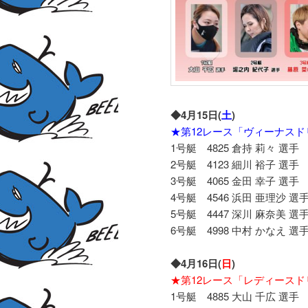
◆4月15日(
土
)
★第12レース「ヴィーナスド
1号艇 4825 倉持 莉々 選手
2号艇 4123 細川 裕子 選手
3号艇 4065 金田 幸子 選手
4号艇 4546 浜田 亜理沙 選
5号艇 4447 深川 麻奈美 選
6号艇 4998 中村 かなえ 選
◆4月16日(
日
)
★第12レース「レディースド
1号艇 4885 大山 千広 選手