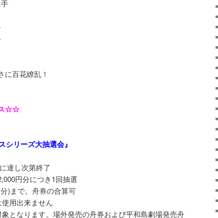
選手
手
手
さに百花繚乱！
ス☆☆
ナスシリーズ大抽選会』
数に達し次第終了
000円分につき1回抽選
0円分)まで。舟券の合算可
は使用出来ません
対象となります。場外発売の舟券および平和島劇場発売舟