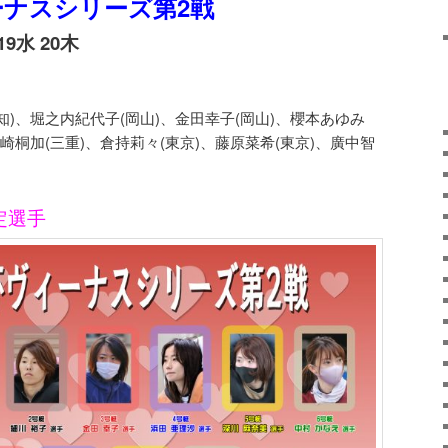
ーナスシリーズ第2戦
19水 20木
知)、堀之内紀代子(岡山)、金田幸子(岡山)、櫻本あゆみ
塩崎桐加(三重)、倉持莉々(東京)、藤原菜希(東京)、廣中智
定選手