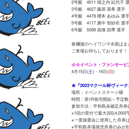
2号艇 4011 堀之内 紀代子 
3号艇 4627 藤原 菜希 選手
4号艇 4478 櫻本 あゆみ 選
5号艇 4117 廣中 智紗衣 選
6号艇 5088 高憧 四季 選手
春爛漫のヘイワジマ水面はま
ご来場お待ちしております！
☆☆イベント・ファンサービ
4月15日(
土
)・16日(
日
)
★『2023マクール杯ヴィー
場所：イベントステージ横
時間：第1R発売開始～予定
参加方法：平和島未確定舟券2,
※1回の受付で最大2回(4,00
※一度抽選会に使用した舟券
※平和島本場発売舟券のみが