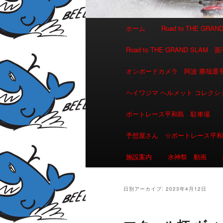
メインメニュー
ホーム
Road to THE GR
メインコンテンツへ移動
サブコンテンツへ移動
Road to THE GRAND 
オンボードカメラ 阿波 勝哉
ヘイワジマ ヘルメット コレクシ
ボートレース平和島 駐車場
予想屋さん ☆ボートレース平
施設案内
水神祭 動画
日別アーカイブ:
2023年4月12日