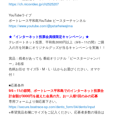
https://ch.nicovideo.jp/ch2525207
YouTubeライブ
ボートレース平和島YouTube ピースターチャンネル
https://www.youtube.com/@pstarheiwajima
★「インターネット投票会員様限定キャンペーン」★
テレボートネット投票、平和島3000円以上（9/6～11の間）ご購
入の方を対象にオリジナルグッズが当るキャンペーンを実施！！
賞品：残者があっても 番組オリジナル「ピースタージャンパ
ー」2名様
色柄お任せ サイズS・M・L・LLからお選びください。オマケ
付！
■応募条件
9/6～11の節間、ボートレース平和島でのインターネット投票合
計金額が3000円を超えた会員の方。お一人様1回のみの応募
専用フォームより御応募下さい。
https://secure.boatrace-sp.com/dento_form/04/dento/input
※希望賞品名欄にサイズをご記入ください。応募者多数の場合は