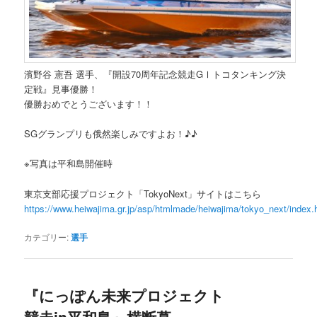
濱野谷 憲吾 選手、『開設70周年記念競走GⅠトコタンキング決
定戦』見事優勝！
優勝おめでとうございます！！
SGグランプリも俄然楽しみですよお！♪♪
※写真は平和島開催時
東京支部応援プロジェクト「TokyoNext」サイトはこちら
https://www.heiwajima.gr.jp/asp/htmlmade/heiwajima/tokyo_next/index.
カテゴリー:
選手
『にっぽん未来プロジェクト
競走in平和島』横断幕