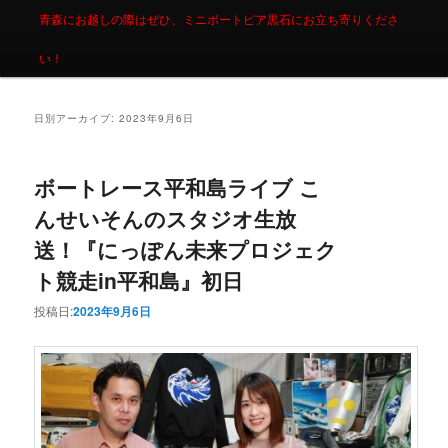
青森にお越しの際はぜひ、ミニボートピア黒石にお立ち寄りくださ
い！
日別アーカイブ:
2023年9月6日
ボートレース平和島ライブ こ
んせいそんのスタジオ生放
送！『にっぽん未来プロジェク
ト競走in平和島』初日
投稿日:
2023年9月6日