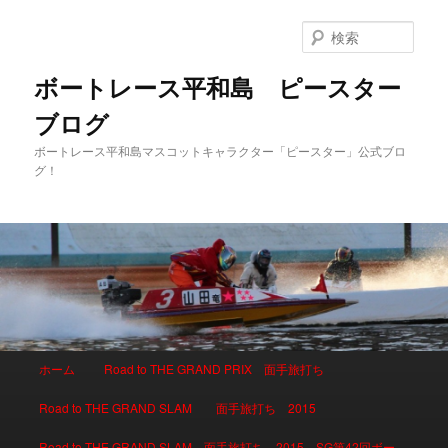
検
索
ボートレース平和島 ピースター
ブログ
ボートレース平和島マスコットキャラクター「ピースター」公式ブロ
グ！
メインメニュー
ホーム
Road to THE GRAND PRIX 面手旅打ち
メインコンテンツへ移動
サブコンテンツへ移動
Road to THE GRAND SLAM 面手旅打ち 2015
Road to THE GRAND SLAM 面手旅打ち 2015 SG第42回ボー