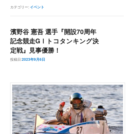
カテゴリー:
イベント
濱野谷 憲吾 選手『開設70周年
記念競走GⅠトコタンキング決
定戦』見事優勝！
投稿日:
2023年9月6日