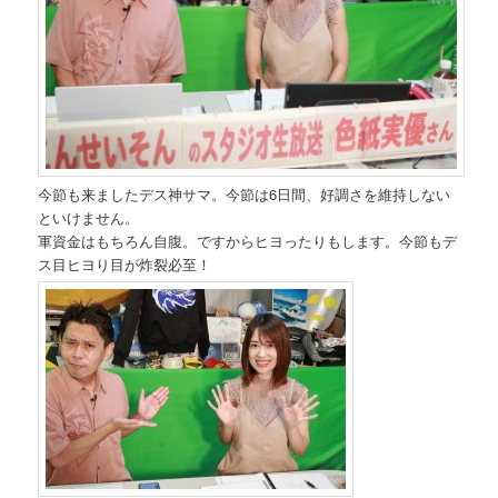
今節も来ましたデス神サマ。今節は6日間、好調さを維持しない
といけません。
軍資金はもちろん自腹。ですからヒヨったりもします。今節もデ
ス目ヒヨり目が炸裂必至！