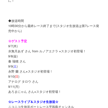
に！
◆放送時間
10時30分から最終レース終了まで(スタジオ生放送は第7レース発
売中から)
☆ゲスト予定
9/7(木)
水無月あず さん from ルノアエクラ ※スタジオ初登場！
9/8(金)
秦 瑞穂 さん
9/9(
土
)
永野 蘭 さん※スタジオ初登場！
9/10(
日
)
アナログ タロウ さん
9/11(月)
あろまにゃん さん※スタジオ初登場！
☆レースライブ＆スタジオ生放送☆
ニコニコ生放送ボートレース平和島チャンネル