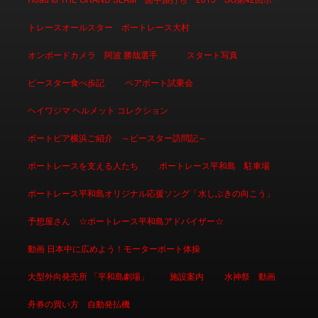
トレースオールスター ボートレース大村
オンボードカメラ 阿波 勝哉選手
スタート写真
ピースター食べ歩記
ペアボート試乗会
ヘイワジマ ヘルメット コレクション
ボートピア横浜ご紹介 ～ピースター訪問記～
ボートレースを支える人たち
ボートレース平和島 駐車場
ボートレース平和島オリジナル応援ソング「水しぶきの向こう」
予想屋さん ☆ボートレース平和島アドバイザー☆
動画 日本中に広めよう！モーターボート体操
大型外向発売所 「平和島劇場」
施設案内
水神祭 動画
舟券の買い方 自動発払機