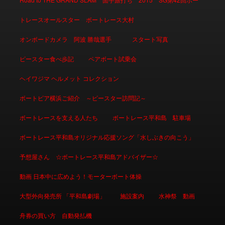
トレースオールスター ボートレース大村
オンボードカメラ 阿波 勝哉選手
スタート写真
ピースター食べ歩記
ペアボート試乗会
ヘイワジマ ヘルメット コレクション
ボートピア横浜ご紹介 ～ピースター訪問記～
ボートレースを支える人たち
ボートレース平和島 駐車場
ボートレース平和島オリジナル応援ソング「水しぶきの向こう」
予想屋さん ☆ボートレース平和島アドバイザー☆
動画 日本中に広めよう！モーターボート体操
大型外向発売所 「平和島劇場」
施設案内
水神祭 動画
舟券の買い方 自動発払機