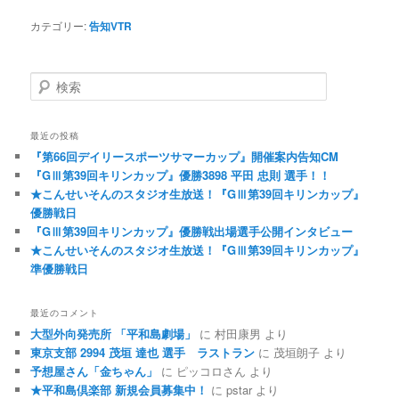
カテゴリー:
告知VTR
検索
最近の投稿
『第66回デイリースポーツサマーカップ』開催案内告知CM
『GⅢ第39回キリンカップ』優勝3898 平田 忠則 選手！！
★こんせいそんのスタジオ生放送！『GⅢ第39回キリンカップ』
優勝戦日
『GⅢ第39回キリンカップ』優勝戦出場選手公開インタビュー
★こんせいそんのスタジオ生放送！『GⅢ第39回キリンカップ』
準優勝戦日
最近のコメント
大型外向発売所 「平和島劇場」
に
村田康男
より
東京支部 2994 茂垣 達也 選手 ラストラン
に
茂垣朗子
より
予想屋さん「金ちゃん」
に
ピッコロさん
より
★平和島倶楽部 新規会員募集中！
に
pstar
より