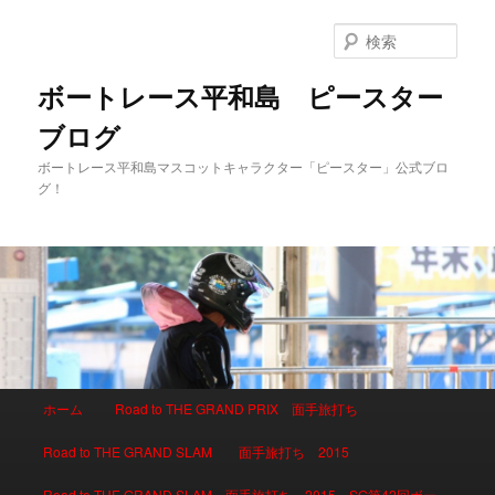
検
索
ボートレース平和島 ピースター
ブログ
ボートレース平和島マスコットキャラクター「ピースター」公式ブロ
グ！
メインメニュー
ホーム
Road to THE GRAND PRIX 面手旅打ち
メインコンテンツへ移動
サブコンテンツへ移動
Road to THE GRAND SLAM 面手旅打ち 2015
Road to THE GRAND SLAM 面手旅打ち 2015 SG第42回ボー