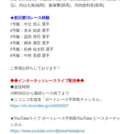
玉)、内山七海(福岡)、飯塚響(群馬)、河内悠利杏(群馬)
★初日第12レース枠順
1号艇：中辻 崇人 選手
2号艇：末永 由楽 選手
3号艇：益田 啓司 選手
4号艇：桐本 康臣 選手
5号艇：松崎 祐太郎 選手
6号艇：中村 晃朋 選手
ご来場お待ちしております！
◆◆インターネットレースライブ配信◆◆
◆放送時間
10時30分から最終レース終了まで
★ニコニコ生放送「ボートレース平和島チャンネル」
https://ch.nicovideo.jp/ch2525207
★YouTubeライブ ボートレース平和島YouTube ピースターチャ
ンネル
https://www.youtube.com/@pstarheiwajima