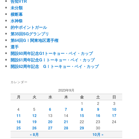
告知VTR
未分類
横断幕
水神祭
的中ポイントガール
第35回SGグランプリ
第64回GⅠ関東地区選手権
選手
開設60周年記念G1トーキョー・ベイ・カップ
開設61周年記念GⅠトーキョー・ベイ・カップ
開設62周年記念 GⅠトーキョー・ベイ・カップ
カレンダー
2023年9月
月
火
水
木
金
土
日
1
2
3
4
5
6
7
8
9
10
11
12
13
14
15
16
17
18
19
20
21
22
23
24
25
26
27
28
29
30
« 8月
10月 »