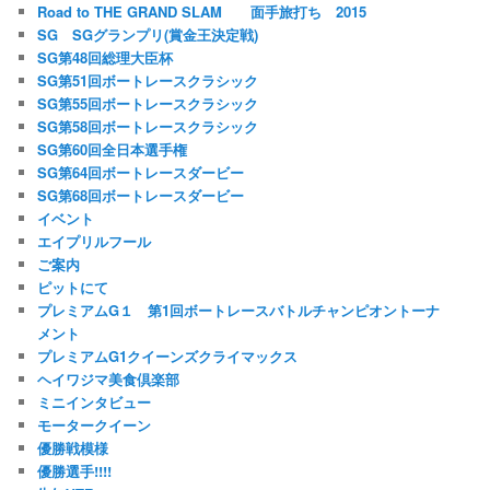
Road to THE GRAND SLAM 面手旅打ち 2015
SG SGグランプリ(賞金王決定戦)
SG第48回総理大臣杯
SG第51回ボートレースクラシック
SG第55回ボートレースクラシック
SG第58回ボートレースクラシック
SG第60回全日本選手権
SG第64回ボートレースダービー
SG第68回ボートレースダービー
イベント
エイプリルフール
ご案内
ピットにて
プレミアムG１ 第1回ボートレースバトルチャンピオントーナ
メント
プレミアムG1クイーンズクライマックス
ヘイワジマ美食倶楽部
ミニインタビュー
モータークイーン
優勝戦模様
優勝選手!!!!