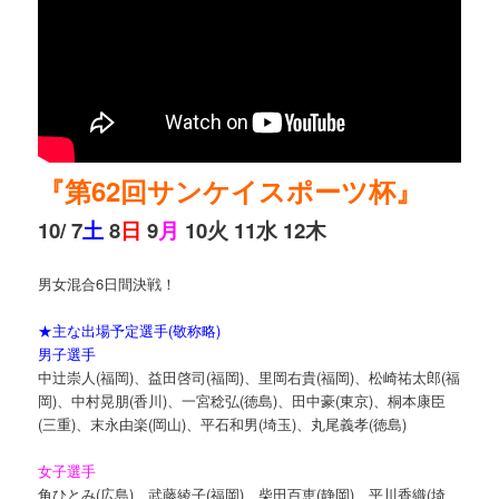
『第62回サンケイスポーツ杯』
10/ 7
土
8
日
9
月
10火 11水 12木
男女混合6日間決戦！
★主な出場予定選手(敬称略)
男子選手
中辻崇人(福岡)、益田啓司(福岡)、里岡右貴(福岡)、松崎祐太郎(福
岡)、中村晃朋(香川)、一宮稔弘(徳島)、田中豪(東京)、桐本康臣
(三重)、末永由楽(岡山)、平石和男(埼玉)、丸尾義孝(徳島)
女子選手
角ひとみ(広島)、武藤綾子(福岡)、柴田百恵(静岡)、平川香織(埼