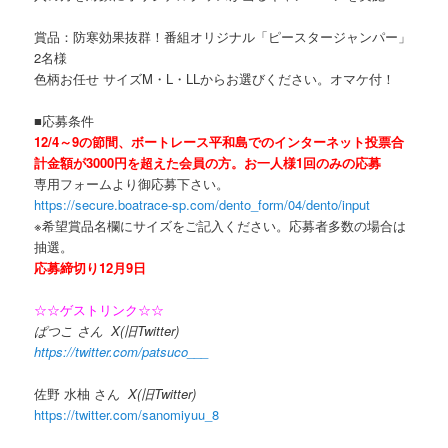
賞品：防寒効果抜群！番組オリジナル「ピースタージャンパー」
2名様
色柄お任せ サイズM・L・LLからお選びください。オマケ付！
■応募条件
12/4～9の節間、ボートレース平和島でのインターネット投票合
計金額が3000円を超えた会員の方。お一人様1回のみの応募
専用フォームより御応募下さい。
https://secure.boatrace-sp.com/dento_form/04/dento/input
※希望賞品名欄にサイズをご記入ください。応募者多数の場合は
抽選。
応募締切り12月9
日
☆☆ゲストリンク☆☆
ぱつこ さん X(旧Twitter)
https://twitter.com/patsuco___
佐野 水柚 さん
X(旧Twitter)
https://twitter.com/sanomiyuu_8