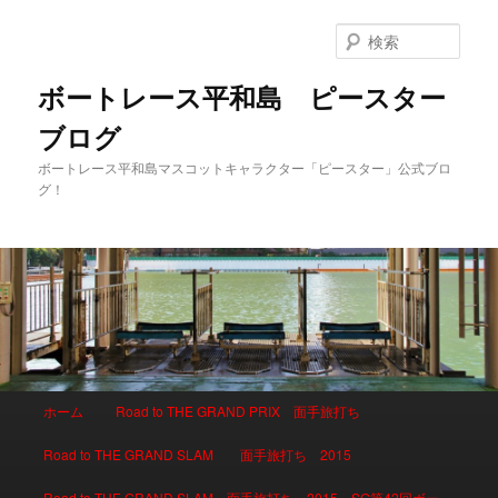
検
索
ボートレース平和島 ピースター
ブログ
ボートレース平和島マスコットキャラクター「ピースター」公式ブロ
グ！
メインメニュー
ホーム
Road to THE GRAND PRIX 面手旅打ち
メインコンテンツへ移動
サブコンテンツへ移動
Road to THE GRAND SLAM 面手旅打ち 2015
Road to THE GRAND SLAM 面手旅打ち 2015 SG第42回ボー