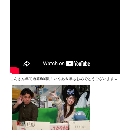
こんさん年間通算500敗！いやあ今年もおめでとうございますｗ