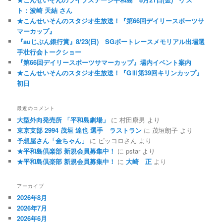
ト：波崎 天結 さん
★こんせいそんのスタジオ生放送！『第66回デイリースポーツサ
マーカップ』
『auじぶん銀行賞』8/23(日) SGボートレースメモリアル出場選
手壮行会トークショー
『第66回デイリースポーツサマーカップ』場内イベント案内
★こんせいそんのスタジオ生放送！『GⅢ第39回キリンカップ』
初日
最近のコメント
大型外向発売所 「平和島劇場」
に
村田康男
より
東京支部 2994 茂垣 達也 選手 ラストラン
に
茂垣朗子
より
予想屋さん「金ちゃん」
に
ピッコロさん
より
★平和島倶楽部 新規会員募集中！
に
pstar
より
★平和島倶楽部 新規会員募集中！
に
大崎 正
より
アーカイブ
2026年8月
2026年7月
2026年6月