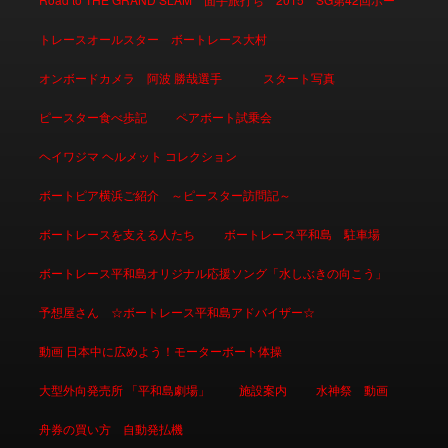
トレースオールスター ボートレース大村
オンボードカメラ 阿波 勝哉選手
スタート写真
ピースター食べ歩記
ペアボート試乗会
ヘイワジマ ヘルメット コレクション
ボートピア横浜ご紹介 ～ピースター訪問記～
ボートレースを支える人たち
ボートレース平和島 駐車場
ボートレース平和島オリジナル応援ソング「水しぶきの向こう」
予想屋さん ☆ボートレース平和島アドバイザー☆
動画 日本中に広めよう！モーターボート体操
大型外向発売所 「平和島劇場」
施設案内
水神祭 動画
舟券の買い方 自動発払機