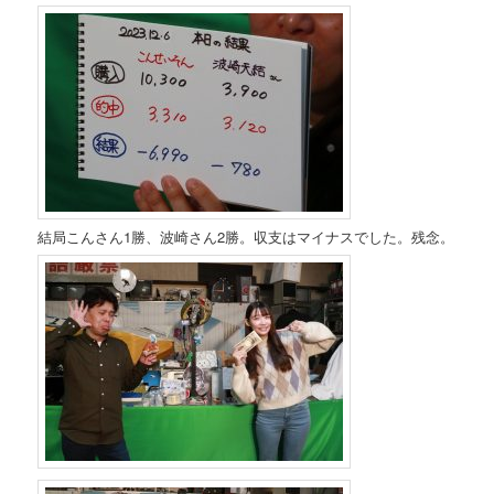
結局こんさん1勝、波崎さん2勝。収支はマイナスでした。残念。