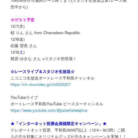
10時30分から最終レース終了まで(スタジオ生放送は第7レース発
売中から)
☆ゲスト予定
12/7(木)
桜 りん さん from Chameleon Republic
12/8(金)
佐藤 望美 さん
12/9(
土
)
植原 ゆきな さん ※スタジオ初登場！
☆レースライブ＆スタジオ生放送☆
ニコニコ生放送ボートレース平和島チャンネル
https://ch.nicovideo.jp/ch2525207
YouTubeライブ
ボートレース平和島YouTube ピースターチャンネル
https://www.youtube.com/@pstarheiwajima
★「インターネット投票会員様限定キャンペーン」★
テレボートネット投票、平和島3000円以上（12/4～9の間）ご購
入の方を対象にオリジナルグッズが当るキャンペーンを実施！！