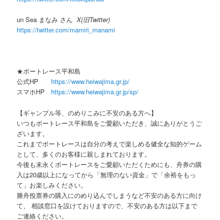
un Sea まなみ さん
X(旧Twitter)
https://twitter.com/mamiri_manami
★ボートレース平和島
公式HP
https://www.heiwajima.gr.jp/
スマホHP
https://www.heiwajima.gr.jp/sp/
【ギャンブル等、のめりこみに不安のある方へ】
いつもボートレース平和島をご愛顧いただき、誠にありがとうご
ざいます。
これまでボートレースは自分の考えで楽しめる健全な知的ゲーム
として、多くのお客様に親しまれております。
今後も末永くボートレースをご愛顧いただくためにも、舟券の購
入は
20
歳以上になってから「無理のない資金」で「余裕をもっ
て」お楽しみください。
勝舟投票券の購入にのめり込んでしまうなど不安のある方に向け
て、 相談窓口を設けておりますので、不安のある方は以下まで
ご連絡ください。