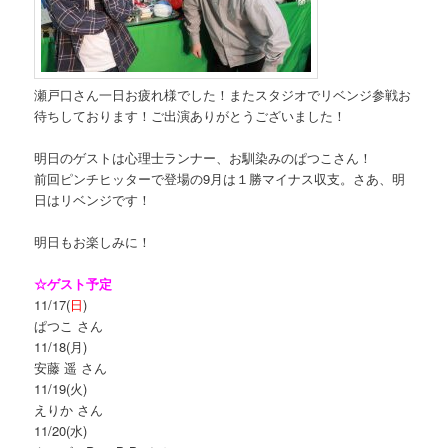
瀬戸口さん一日お疲れ様でした！またスタジオでリベンジ参戦お
待ちしております！ご出演ありがとうございました！
明日のゲストは心理士ランナー、お馴染みのぱつこさん！
前回ピンチヒッターで登場の9月は１勝マイナス収支。さあ、明
日はリベンジです！
明日もお楽しみに！
☆ゲスト予定
11/17(
日
)
ぱつこ さん
11/18(月)
安藤 遥 さん
11/19(火)
えりか さん
11/20(水)