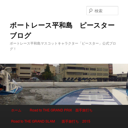
検
索
ボートレース平和島 ピースター
ブログ
ボートレース平和島マスコットキャラクター「ピースター」公式ブロ
グ！
メインメニュー
ホーム
Road to THE GRAND PRIX 面手旅打ち
メインコンテンツへ移動
サブコンテンツへ移動
Road to THE GRAND SLAM 面手旅打ち 2015