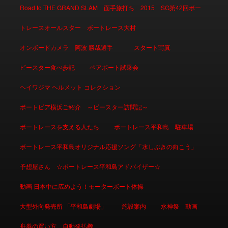
Road to THE GRAND SLAM 面手旅打ち 2015 SG第42回ボー
トレースオールスター ボートレース大村
オンボードカメラ 阿波 勝哉選手
スタート写真
ピースター食べ歩記
ペアボート試乗会
ヘイワジマ ヘルメット コレクション
ボートピア横浜ご紹介 ～ピースター訪問記～
ボートレースを支える人たち
ボートレース平和島 駐車場
ボートレース平和島オリジナル応援ソング「水しぶきの向こう」
予想屋さん ☆ボートレース平和島アドバイザー☆
動画 日本中に広めよう！モーターボート体操
大型外向発売所 「平和島劇場」
施設案内
水神祭 動画
舟券の買い方 自動発払機