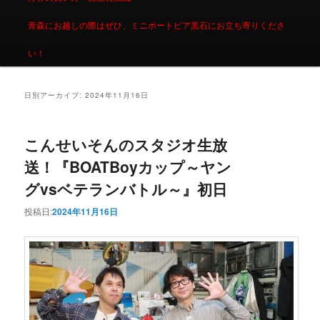
青森にお越しの際はぜひ、ミニボートピア黒石にお立ち寄りくださ
い！
日別アーカイブ:
2024年11月16日
こんせいそんのスタジオ生放
送！『BOATBoyカップ～ヤン
グvsベテランバトル～』初日
投稿日:
2024年11月16日