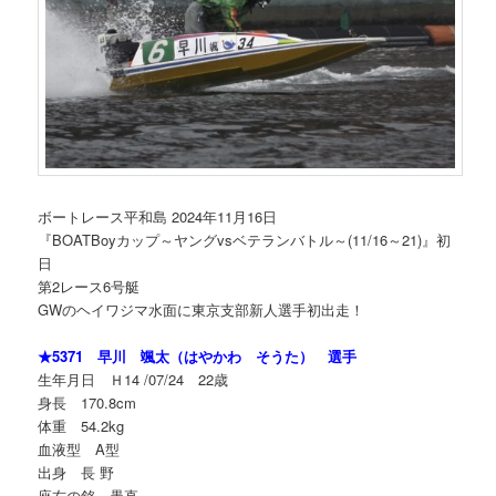
ボートレース平和島 2024年11月16日
『BOATBoyカップ～ヤングvsベテランバトル～(11/16～21)』初
日
第2レース6号艇
GWのヘイワジマ水面に東京支部新人選手初出走！
★5371 早川 颯太（はやかわ そうた） 選手
生年月日 Ｈ14 /07/24 22歳
身長 170.8cm
体重 54.2kg
血液型 A型
出身 長 野
座右の銘 愚直