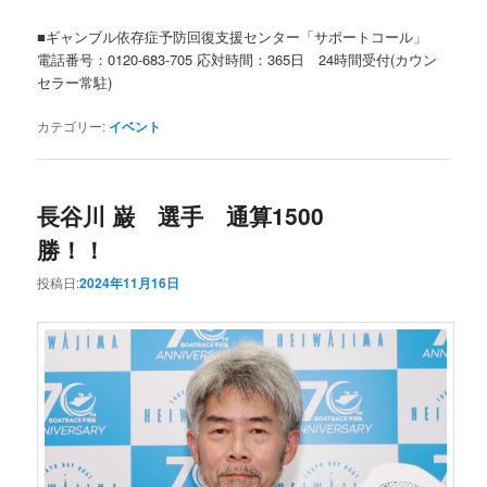
■ギャンブル依存症予防回復支援センター「サポートコール」
電話番号：
0120-683-705
応対時間：
365
日
24
時間受付
(
カウン
セラー常駐
)
カテゴリー:
イベント
長谷川 巌 選手 通算1500
勝！！
投稿日:
2024年11月16日