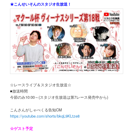
★こんせいそんのスタジオ生放送！
☆レースライブ＆スタジオ生放送☆
■放送時間
今節のみ10:00～(スタジオ生放送は第7レース発売中から)
こんさんがしゃべくる告知CM
https://youtube.com/shorts/bkqL9KLtze8
☆ゲスト予定