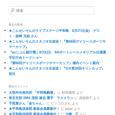
検索
最近の投稿
★こんせいそんのライブステージ平和島 8月21日(金) ゲス
ト：波崎 天結 さん
★こんせいそんのスタジオ生放送！『第66回デイリースポーツサ
マーカップ』
『auじぶん銀行賞』8/23(日) SGボートレースメモリアル出場選
手壮行会トークショー
『第66回デイリースポーツサマーカップ』場内イベント案内
★こんせいそんのスタジオ生放送！『GⅢ第39回キリンカップ』
初日
最近のコメント
大型外向発売所 「平和島劇場」
に
村田康男
より
東京支部 2994 茂垣 達也 選手 ラストラン
に
茂垣朗子
より
予想屋さん「金ちゃん」
に
ピッコロさん
より
★平和島倶楽部 新規会員募集中！
に
pstar
より
★平和島倶楽部 新規会員募集中！
に
大崎 正
より