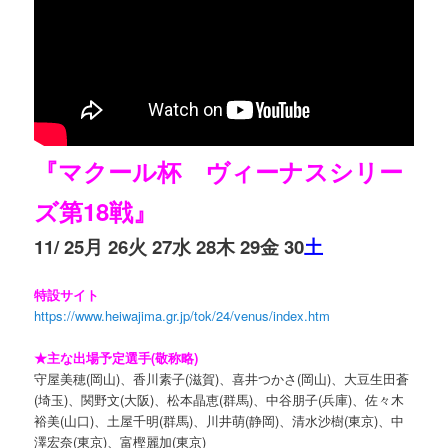
『マクール杯 ヴィーナスシリー
ズ第18戦』
11/ 25月 26火 27水 28木 29金 30
土
特設サイト
https://www.heiwajima.gr.jp/tok/24/venus/index.htm
★主な出場予定選手(敬称略)
守屋美穂(岡山)、香川素子(滋賀)、喜井つかさ(岡山)、大豆生田蒼
(埼玉)、関野文(大阪)、松本晶恵(群馬)、中谷朋子(兵庫)、佐々木
裕美(山口)、土屋千明(群馬)、川井萌(静岡)、清水沙樹(東京)、中
澤宏奈(東京)、富樫麗加(東京)