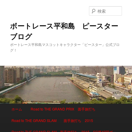
検
索
ボートレース平和島 ピースター
ブログ
ボートレース平和島マスコットキャラクター「ピースター」公式ブロ
グ！
メインメニュー
ホーム
Road to THE GRAND PRIX 面手旅打ち
メインコンテンツへ移動
サブコンテンツへ移動
Road to THE GRAND SLAM 面手旅打ち 2015
Road to THE GRAND SLAM 面手旅打ち 2015 SG第42回ボー