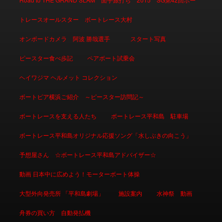
トレースオールスター ボートレース大村
オンボードカメラ 阿波 勝哉選手
スタート写真
ピースター食べ歩記
ペアボート試乗会
ヘイワジマ ヘルメット コレクション
ボートピア横浜ご紹介 ～ピースター訪問記～
ボートレースを支える人たち
ボートレース平和島 駐車場
ボートレース平和島オリジナル応援ソング「水しぶきの向こう」
予想屋さん ☆ボートレース平和島アドバイザー☆
動画 日本中に広めよう！モーターボート体操
大型外向発売所 「平和島劇場」
施設案内
水神祭 動画
舟券の買い方 自動発払機