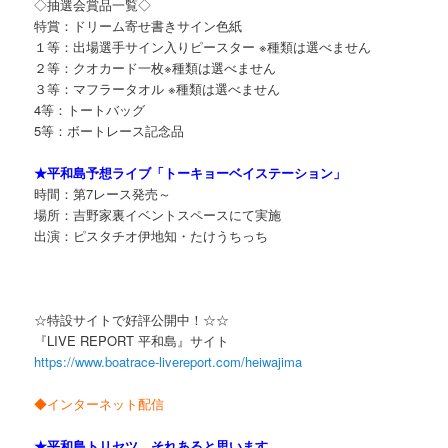
◇抽選会賞品一覧◇
特賞：ドリーム寄せ書きサイン色紙
１等：出場選手サイン入りピースター ※種類は選べません
２等：クオカード一枚※種類は選べません
３等：マフラータオル ※種類は選べません
4等：トートバッグ
5等：ボートレース記念品
★平和島予想ライブ「トーキョーベイステーション」
時間：第7レース発売～
場所：吉野家裏イベントスペースにて実施
出演：ピスタチオ伊地知・たけうちっち
☆特設サイトで好評公開中！☆☆
『LIVE REPORT 平和島』サイト
https://www.boatrace-livereport.com/heiwajima
◆インターネット配信
★平和島トリセツ それあると思います