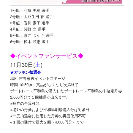
1号艇：守屋 美穂 選手
2号艇：大豆生田 蒼 選手
3号艇：香川 素子 選手
4号艇：関野 文 選手
5号艇：喜井 つかさ 選手
6号艇：松本 晶恵 選手
◆イベントファンサービス◆
11月30日(
土
)
★ガラポン抽選会
場所 吉野家裏イベントステージ
時間 10:50頃～賞品がなくなり次第終了
ボートレース平和島で購入したボートレース平和島の未確定舟券
2,000円分で１回抽選が出来ます。
※舟券の合算可能
※場外の舟券および平和島劇場購入分は対象外
※一度抽選会に使用した舟券の再度使用不可
※１回の受付で最大２回（4,000円分）まで