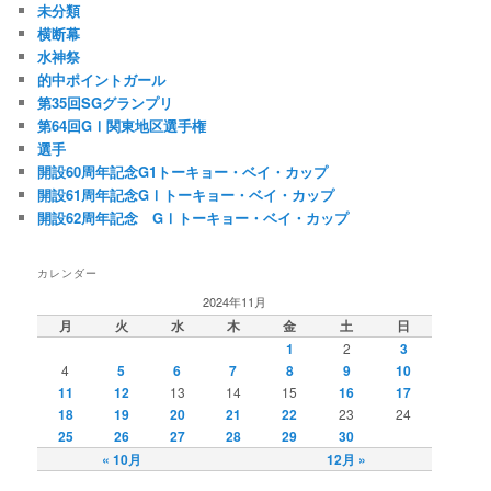
未分類
横断幕
水神祭
的中ポイントガール
第35回SGグランプリ
第64回GⅠ関東地区選手権
選手
開設60周年記念G1トーキョー・ベイ・カップ
開設61周年記念GⅠトーキョー・ベイ・カップ
開設62周年記念 GⅠトーキョー・ベイ・カップ
カレンダー
2024年11月
月
火
水
木
金
土
日
1
2
3
4
5
6
7
8
9
10
11
12
13
14
15
16
17
18
19
20
21
22
23
24
25
26
27
28
29
30
« 10月
12月 »