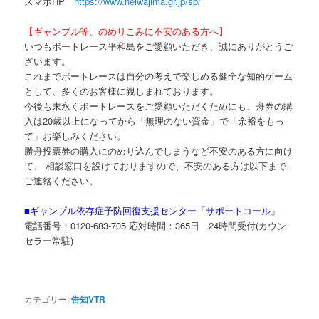
スマホHP
https://www.heiwajima.gr.jp/sp/
【ギャンブル等、のめりこみに不安のある方へ】
いつもボートレース平和島をご愛顧いただき、誠にありがとうご
ざいます。
これまでボートレースは自分の考えで楽しめる健全な知的ゲーム
として、多くのお客様に親しまれております。
今後も末永くボートレースをご愛顧いただくためにも、舟券の購
入は
20
歳以上になってから「無理のない資金」で「余裕をもっ
て」お楽しみください。
勝舟投票券の購入にのめり込んでしまうなど不安のある方に向け
て、 相談窓口を設けておりますので、不安のある方は以下まで
ご連絡ください。
■ギャンブル依存症予防回復支援センター「サポートコール」
電話番号：
0120-683-705
応対時間：
365
日
24
時間受付
(
カウン
セラー常駐
)
カテゴリー:
告知VTR