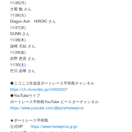
11/25(月)
大菊 勉 さん
11/26(火)
Dragon Ash HIROKI さん
11/27(水)
GUNN さん
11/28(木)
波崎 天結 さん
11/29(金)
吉野 恵吾 さん
11/30(
土
)
竹川 由華 さん
◆ニコニコ生放送ボートレース平和島チャンネル
https://ch.nicovideo.jp/ch2525207
◆YouTubeライブ
ボートレース平和島YouTube ピースターチャンネル
https://www.youtube.com/@pstarheiwajima
★ボートレース平和島
公式HP
https://www.heiwajima.gr.jp/