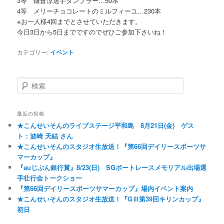
3等 鎌倉涼選手タンブラー…50本
4等 メリーチョコレートのミルフィーユ…230本
※お一人様4回までとさせていただきます。
今日3日から5日までですのでぜひご参加下さいね！
カテゴリー:
イベント
検索
最近の投稿
★こんせいそんのライブステージ平和島 8月21日(金) ゲス
ト：波崎 天結 さん
★こんせいそんのスタジオ生放送！『第66回デイリースポーツサ
マーカップ』
『auじぶん銀行賞』8/23(日) SGボートレースメモリアル出場選
手壮行会トークショー
『第66回デイリースポーツサマーカップ』場内イベント案内
★こんせいそんのスタジオ生放送！『GⅢ第39回キリンカップ』
初日