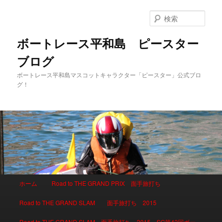
検
索
ボートレース平和島 ピースター
ブログ
ボートレース平和島マスコットキャラクター「ピースター」公式ブロ
グ！
メインメニュー
ホーム
Road to THE GRAND PRIX 面手旅打ち
メインコンテンツへ移動
サブコンテンツへ移動
Road to THE GRAND SLAM 面手旅打ち 2015
Road to THE GRAND SLAM 面手旅打ち 2015 SG第42回ボー