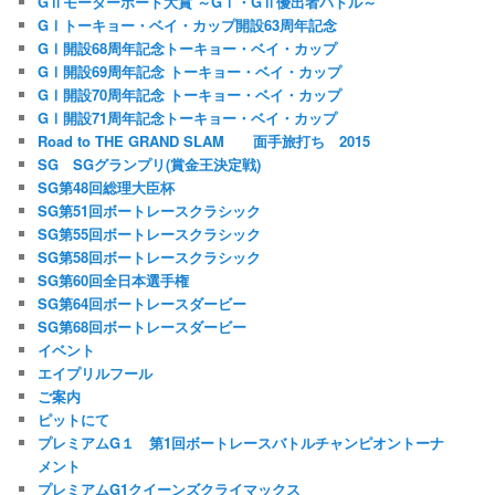
GⅡモーターボート大賞 ～GⅠ・GⅡ優出者バトル～
GⅠトーキョー・ベイ・カップ開設63周年記念
GⅠ開設68周年記念トーキョー・ベイ・カップ
GⅠ開設69周年記念 トーキョー・ベイ・カップ
GⅠ開設70周年記念 トーキョー・ベイ・カップ
GⅠ開設71周年記念トーキョー・ベイ・カップ
Road to THE GRAND SLAM 面手旅打ち 2015
SG SGグランプリ(賞金王決定戦)
SG第48回総理大臣杯
SG第51回ボートレースクラシック
SG第55回ボートレースクラシック
SG第58回ボートレースクラシック
SG第60回全日本選手権
SG第64回ボートレースダービー
SG第68回ボートレースダービー
イベント
エイプリルフール
ご案内
ピットにて
プレミアムG１ 第1回ボートレースバトルチャンピオントーナ
メント
プレミアムG1クイーンズクライマックス