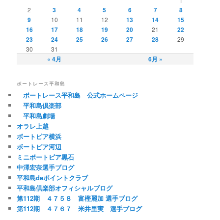
1
2
3
4
5
6
7
8
9
10
11
12
13
14
15
16
17
18
19
20
21
22
23
24
25
26
27
28
29
30
31
« 4月
6月 »
ボートレース平和島
ボートレース平和島 公式ホームページ
平和島倶楽部
平和島劇場
オラレ上越
ボートピア横浜
ボートピア河辺
ミニボートピア黒石
中澤宏奈選手ブログ
平和島deポイントクラブ
平和島倶楽部オフィシャルブログ
第112期 ４７５８ 富樫麗加 選手ブログ
第112期 ４７６７ 米井里実 選手ブログ