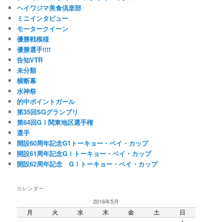
ヘイワジマ美食倶楽部
ミニインタビュー
モータークイーン
優勝戦模様
優勝選手!!!!
告知VTR
未分類
横断幕
水神祭
的中ポイントガール
第35回SGグランプリ
第64回GⅠ関東地区選手権
選手
開設60周年記念G1トーキョー・ベイ・カップ
開設61周年記念GⅠトーキョー・ベイ・カップ
開設62周年記念 GⅠトーキョー・ベイ・カップ
カレンダー
2016年5月
月
火
水
木
金
土
日