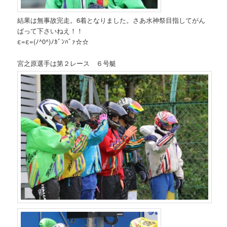
結果は無事故完走。6着となりました。さあ水神祭目指してがん
ばって下さいねえ！！
ε=ε=(ﾉ^0^)ﾉｶﾞﾝﾊﾞｧ☆☆
宮之原選手は第２レース ６号艇