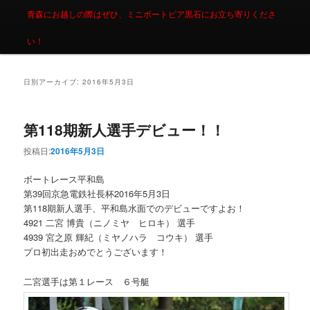
青森にお越しの際はぜひ、ミニボートピア黒石にお立ち寄りくださ
い！
日別アーカイブ:
2016年5月3日
第118期新人選手デビュー！！
投稿日:
2016年5月3日
ボートレース平和島
第39回京急電鉄社長杯2016年5月3日
第118期新人選手、平和島水面でのデビューですよお！
4921 二宮 博貴（ニノミヤ ヒロキ） 選手
4939 宮之原 輝紀（ミヤノハラ コウキ） 選手
プロ初出走おめでとうございます！
二宮選手は第１レース ６号艇