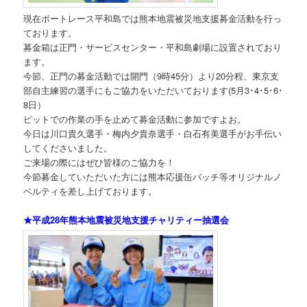
現在ボートレース平和島では熊本地震被災地支援募金活動を行っ
ております。
募金箱は正門・サービスセンター・平和島劇場に設置されており
ます。
今節、正門の募金活動では開門（9時45分）より20分程、東京支
部自主練習の選手にもご協力をいただいております(5月3･4･5･6･
8日）
ピットでの作業の手を止めて募金活動に参加ですよお。
今日は川口貴久選手・梅内夕貴奈選手・白石有美選手がお手伝い
してくださいました。
ご来場の際にはぜひ皆様のご協力を！
今節募金していただいた方には熊本応援缶バッチ等オリジナルノ
ベルティを差し上げております。
★平成28年熊本地震被災地支援チャリティー抽選会