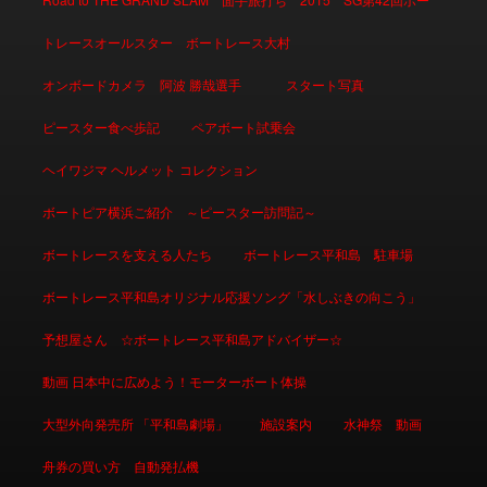
トレースオールスター ボートレース大村
オンボードカメラ 阿波 勝哉選手
スタート写真
ピースター食べ歩記
ペアボート試乗会
ヘイワジマ ヘルメット コレクション
ボートピア横浜ご紹介 ～ピースター訪問記～
ボートレースを支える人たち
ボートレース平和島 駐車場
ボートレース平和島オリジナル応援ソング「水しぶきの向こう」
予想屋さん ☆ボートレース平和島アドバイザー☆
動画 日本中に広めよう！モーターボート体操
大型外向発売所 「平和島劇場」
施設案内
水神祭 動画
舟券の買い方 自動発払機