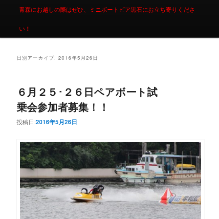
青森にお越しの際はぜひ、ミニボートピア黒石にお立ち寄りくださ
い！
日別アーカイブ:
2016年5月26日
６月２５･２６日ペアボート試
乗会参加者募集！！
投稿日:
2016年5月26日