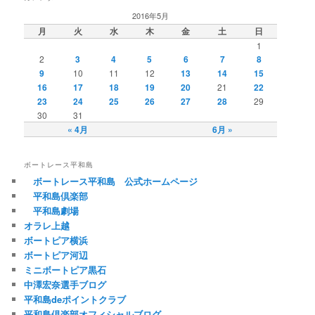
2016年5月
月
火
水
木
金
土
日
1
2
3
4
5
6
7
8
9
10
11
12
13
14
15
16
17
18
19
20
21
22
23
24
25
26
27
28
29
30
31
« 4月
6月 »
ボートレース平和島
ボートレース平和島 公式ホームページ
平和島倶楽部
平和島劇場
オラレ上越
ボートピア横浜
ボートピア河辺
ミニボートピア黒石
中澤宏奈選手ブログ
平和島deポイントクラブ
平和島倶楽部オフィシャルブログ