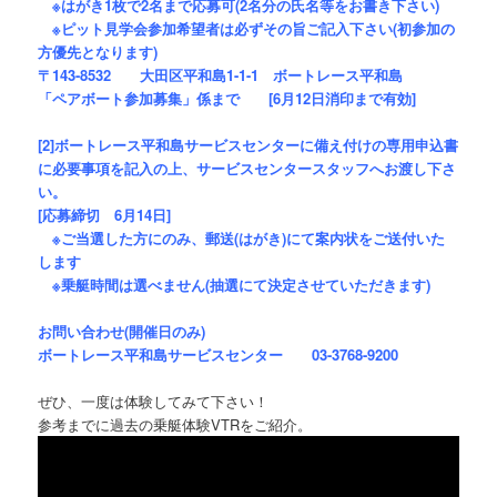
※はがき1枚で2名まで応募可(2名分の氏名等をお書き下さい)
※ピット見学会参加希望者は必ずその旨ご記入下さい(初参加の
方優先となります)
〒143-8532 大田区平和島1-1-1 ボートレース平和島
「ペアボート参加募集」係まで [6月12日消印まで有効]
[2]ボートレース平和島サービスセンターに備え付けの専用申込書
に必要事項を記入の上、サービスセンタースタッフへお渡し下さ
い。
[応募締切 6月14日]
※ご当選した方にのみ、郵送(はがき)にて案内状をご送付いた
します
※乗艇時間は選べません(抽選にて決定させていただきます)
お問い合わせ(開催日のみ)
ボートレース平和島サービスセンター 03-3768-9200
ぜひ、一度は体験してみて下さい！
参考までに過去の乗艇体験VTRをご紹介。