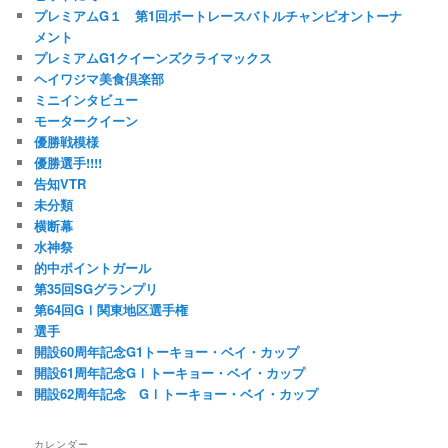
プレミアムG１ 第1回ボートレースバトルチャンピオントーナ
メント
プレミアムG1クイーンズクライマックス
ヘイワジマ美食倶楽部
ミニインタビュー
モータークイーン
優勝戦模様
優勝選手!!!!
告知VTR
未分類
横断幕
水神祭
的中ポイントガール
第35回SGグランプリ
第64回GⅠ関東地区選手権
選手
開設60周年記念G1トーキョー・ベイ・カップ
開設61周年記念GⅠトーキョー・ベイ・カップ
開設62周年記念 GⅠトーキョー・ベイ・カップ
カレンダー