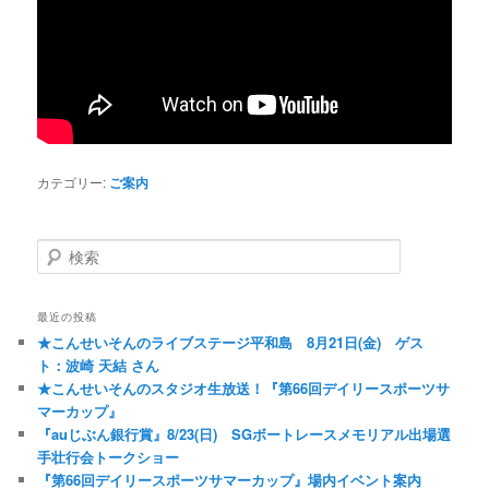
カテゴリー:
ご案内
検索
最近の投稿
★こんせいそんのライブステージ平和島 8月21日(金) ゲス
ト：波崎 天結 さん
★こんせいそんのスタジオ生放送！『第66回デイリースポーツサ
マーカップ』
『auじぶん銀行賞』8/23(日) SGボートレースメモリアル出場選
手壮行会トークショー
『第66回デイリースポーツサマーカップ』場内イベント案内