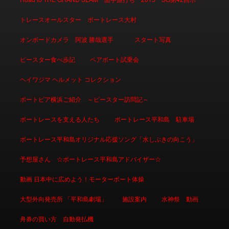
トレースオールスター ボートレース大村
オンボードカメラ 阿波 勝哉選手
スタート写真
ピースター食べ歩記
ペアボート試乗会
ヘイワジマ ヘルメット コレクション
ボートピア横浜ご紹介 ～ピースター訪問記～
ボートレースを支える人たち
ボートレース平和島 駐車場
ボートレース平和島オリジナル応援ソング「水しぶきの向こう」
予想屋さん ☆ボートレース平和島アドバイザー☆
動画 日本中に広めよう！モーターボート体操
大型外向発売所 「平和島劇場」
施設案内
水神祭 動画
舟券の買い方 自動発払機