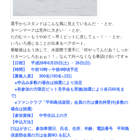
選手からスタンドはこんな風に見えているんだ・・とか、
ターンマークは意外に大きい・・とか、
たのむゥ～もうやめて～早くピットに戻してぇ～！・・とか、
いろいろ感じることが出来るペアボート。
乗艇後はもう決して、水面際で選手に「何やってんだあ！しっか
りターンしろおぉぉ！！」なんて叫べなくなる事請け合いですｗ
【日程】 平成28年6月25日(土) ・ 26日(日)
【時間】 午前10時～午後4時頃予定
【募集人員】 300名(150名×2日)
※申込み多数の場合は抽選により決定
※初参加の方限定ピット見学会も実施(抽選により各日60名ま
で)
※ファンクラブ「平和島倶楽部」会員の方は優先枠受付(多数の
場合は抽選)
【参加資格】 中学生以上の方
【申込方法】
[1]はがきに、参加希望日、氏名、住所、年齢、電話番号 平和島
倶楽部会員の方は会員NO.を記入