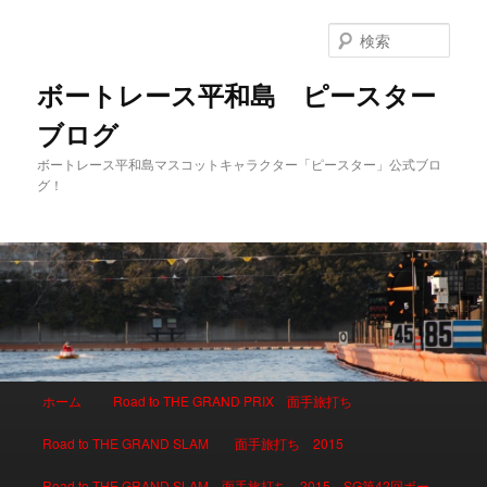
検
索
ボートレース平和島 ピースター
ブログ
ボートレース平和島マスコットキャラクター「ピースター」公式ブロ
グ！
メインメニュー
ホーム
Road to THE GRAND PRIX 面手旅打ち
メインコンテンツへ移動
サブコンテンツへ移動
Road to THE GRAND SLAM 面手旅打ち 2015
Road to THE GRAND SLAM 面手旅打ち 2015 SG第42回ボー