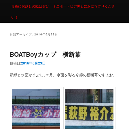
青森にお越しの際はぜひ、ミニボートピア黒石にお立ち寄りくださ
い！
日別アーカイブ:
2016年5月23日
BOATBoyカップ 横断幕
投稿日:
2016年5月23日
新緑と水面がまぶしい5月。水面を彩る今節の横断幕ですよお。