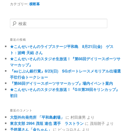
カテゴリー:
横断幕
検索
最近の投稿
★こんせいそんのライブステージ平和島 8月21日(金) ゲス
ト：波崎 天結 さん
★こんせいそんのスタジオ生放送！『第66回デイリースポーツサ
マーカップ』
『auじぶん銀行賞』8/23(日) SGボートレースメモリアル出場選
手壮行会トークショー
『第66回デイリースポーツサマーカップ』場内イベント案内
★こんせいそんのスタジオ生放送！『GⅢ第39回キリンカップ』
初日
最近のコメント
大型外向発売所 「平和島劇場」
に
村田康男
より
東京支部 2994 茂垣 達也 選手 ラストラン
に
茂垣朗子
より
予想屋さん「金ちゃん」
に
ピッコロさん
より