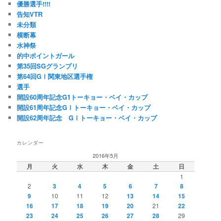
優勝選手!!!!
告知VTR
未分類
横断幕
水神祭
的中ポイントガール
第35回SGグランプリ
第64回GⅠ関東地区選手権
選手
開設60周年記念G1トーキョー・ベイ・カップ
開設61周年記念GⅠトーキョー・ベイ・カップ
開設62周年記念 GⅠトーキョー・ベイ・カップ
カレンダー
2016年5月
月
火
水
木
金
土
日
1
2
3
4
5
6
7
8
9
10
11
12
13
14
15
16
17
18
19
20
21
22
23
24
25
26
27
28
29