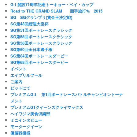
GⅠ開設71周年記念トーキョー・ベイ・カップ
Road to THE GRAND SLAM 面手旅打ち 2015
SG SGグランプリ(賞金王決定戦)
SG第48回総理大臣杯
SG第51回ボートレースクラシック
SG第55回ボートレースクラシック
SG第58回ボートレースクラシック
SG第60回全日本選手権
SG第64回ボートレースダービー
SG第68回ボートレースダービー
イベント
エイプリルフール
ご案内
ピットにて
プレミアムG１ 第1回ボートレースバトルチャンピオントーナ
メント
プレミアムG1クイーンズクライマックス
ヘイワジマ美食倶楽部
ミニインタビュー
モータークイーン
優勝戦模様