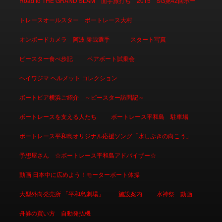
Road to THE GRAND SLAM 面手旅打ち 2015 SG第42回ボー
トレースオールスター ボートレース大村
オンボードカメラ 阿波 勝哉選手
スタート写真
ピースター食べ歩記
ペアボート試乗会
ヘイワジマ ヘルメット コレクション
ボートピア横浜ご紹介 ～ピースター訪問記～
ボートレースを支える人たち
ボートレース平和島 駐車場
ボートレース平和島オリジナル応援ソング「水しぶきの向こう」
予想屋さん ☆ボートレース平和島アドバイザー☆
動画 日本中に広めよう！モーターボート体操
大型外向発売所 「平和島劇場」
施設案内
水神祭 動画
舟券の買い方 自動発払機