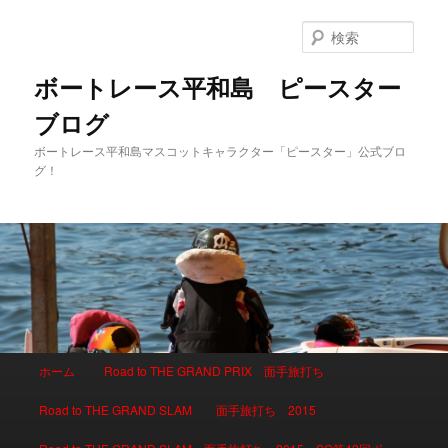
検
索
ボートレース平和島 ピースター
ブログ
ボートレース平和島マスコットキャラクター「ピースター」公式ブロ
グ！
メインメニュー
ホーム
Road to THE GRAND PRIX 面手旅打ち
メインコンテンツへ移動
サブコンテンツへ移動
Road to THE GRAND SLAM 面手旅打ち 2015