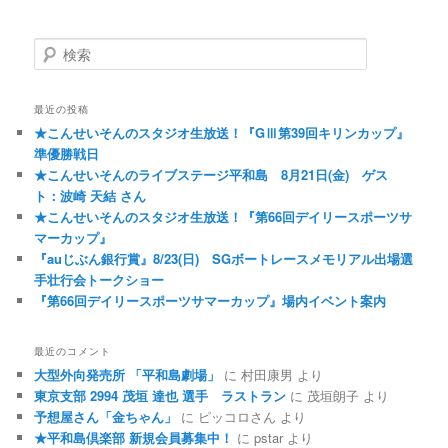
検索
最近の投稿
★こんせいそんのスタジオ生放送！『GⅢ第39回キリンカップ』
準優勝戦日
★こんせいそんのライブステージ平和島 8月21日(金) ゲス
ト：波崎 天結 さん
★こんせいそんのスタジオ生放送！『第66回デイリースポーツサ
マーカップ』
『auじぶん銀行賞』8/23(日) SGボートレースメモリアル出場選
手壮行会トークショー
『第66回デイリースポーツサマーカップ』場内イベント案内
最近のコメント
大型外向発売所 「平和島劇場」
に
村田康男
より
東京支部 2994 茂垣 達也 選手 ラストラン
に
茂垣朗子
より
予想屋さん「金ちゃん」
に
ピッコロさん
より
★平和島倶楽部 新規会員募集中！
に
pstar
より