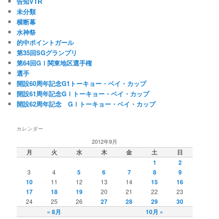
告知VTR
未分類
横断幕
水神祭
的中ポイントガール
第35回SGグランプリ
第64回GⅠ関東地区選手権
選手
開設60周年記念G1トーキョー・ベイ・カップ
開設61周年記念GⅠトーキョー・ベイ・カップ
開設62周年記念 GⅠトーキョー・ベイ・カップ
カレンダー
2012年9月
月
火
水
木
金
土
日
1
2
3
4
5
6
7
8
9
10
11
12
13
14
15
16
17
18
19
20
21
22
23
24
25
26
27
28
29
30
« 8月
10月 »