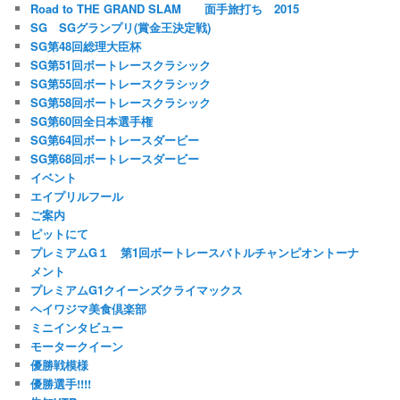
Road to THE GRAND SLAM 面手旅打ち 2015
SG SGグランプリ(賞金王決定戦)
SG第48回総理大臣杯
SG第51回ボートレースクラシック
SG第55回ボートレースクラシック
SG第58回ボートレースクラシック
SG第60回全日本選手権
SG第64回ボートレースダービー
SG第68回ボートレースダービー
イベント
エイプリルフール
ご案内
ピットにて
プレミアムG１ 第1回ボートレースバトルチャンピオントーナ
メント
プレミアムG1クイーンズクライマックス
ヘイワジマ美食倶楽部
ミニインタビュー
モータークイーン
優勝戦模様
優勝選手!!!!