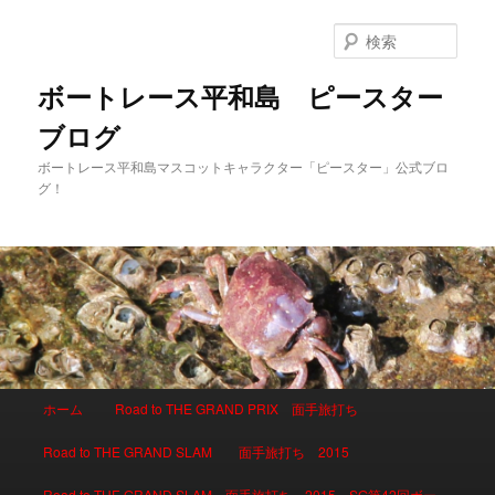
検
索
ボートレース平和島 ピースター
ブログ
ボートレース平和島マスコットキャラクター「ピースター」公式ブロ
グ！
メインメニュー
ホーム
Road to THE GRAND PRIX 面手旅打ち
メインコンテンツへ移動
サブコンテンツへ移動
Road to THE GRAND SLAM 面手旅打ち 2015
Road to THE GRAND SLAM 面手旅打ち 2015 SG第42回ボー