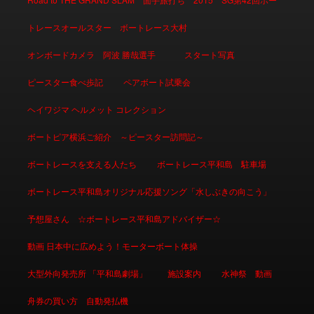
トレースオールスター ボートレース大村
オンボードカメラ 阿波 勝哉選手
スタート写真
ピースター食べ歩記
ペアボート試乗会
ヘイワジマ ヘルメット コレクション
ボートピア横浜ご紹介 ～ピースター訪問記～
ボートレースを支える人たち
ボートレース平和島 駐車場
ボートレース平和島オリジナル応援ソング「水しぶきの向こう」
予想屋さん ☆ボートレース平和島アドバイザー☆
動画 日本中に広めよう！モーターボート体操
大型外向発売所 「平和島劇場」
施設案内
水神祭 動画
舟券の買い方 自動発払機