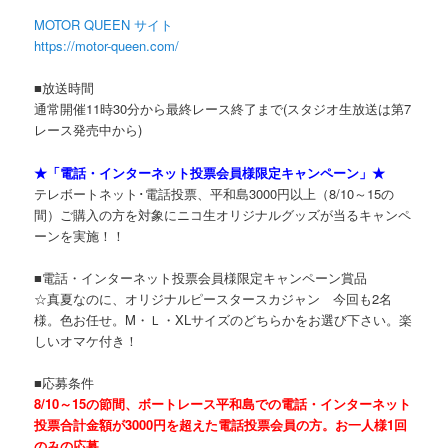
MOTOR QUEEN サイト
https://motor-queen.com/
■放送時間
通常開催11時30分から最終レース終了まで(スタジオ生放送は第7
レース発売中から)
★「電話・インターネット投票会員様限定キャンペーン」★
テレボートネット･電話投票、平和島3000円以上（8/10～15の
間）ご購入の方を対象にニコ生オリジナルグッズが当るキャンペ
ーンを実施！！
■電話・インターネット投票会員様限定キャンペーン賞品
☆真夏なのに、オリジナルピースタースカジャン 今回も2名
様。色お任せ。M・Ｌ・XLサイズのどちらかをお選び下さい。楽
しいオマケ付き！
■応募条件
8/10～15の節間、ボートレース平和島での電話・インターネット
投票合計金額が3000円を超えた電話投票会員の方。お一人様1回
のみの応募