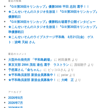
最近の投稿
『GⅢ第39回キリンカップ』優勝3898 平田 忠則 選手！！
★こんせいそんのスタジオ生放送！『GⅢ第39回キリンカップ』
優勝戦日
『GⅢ第39回キリンカップ』優勝戦出場選手公開インタビュー
★こんせいそんのスタジオ生放送！『GⅢ第39回キリンカップ』
準優勝戦日
★こんせいそんのライブステージ平和島 8月21日(金) ゲス
ト：波崎 天結 さん
最近のコメント
大型外向発売所 「平和島劇場」
に
村田康男
より
東京支部 2994 茂垣 達也 選手 ラストラン
に
茂垣朗子
より
予想屋さん「金ちゃん」
に
ピッコロさん
より
★平和島倶楽部 新規会員募集中！
に
pstar
より
★平和島倶楽部 新規会員募集中！
に
大崎 正
より
アーカイブ
2026年8月
2026年7月
2026年6月