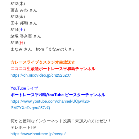
8/12(木)
藤吉 みわ さん
8/13(金)
田中 邦和 さん
8/14(
土
)
諸塚 香奈実 さん
8/15(
日
)
まなみ さん from『まなみのりさ』
☆レースライブ＆スタジオ生放送☆
ニコニコ生放送ボートレース平和島チャンネル
https://ch.nicovideo.jp/ch2525207
YouTubeライブ
ボートレース平和島YouTube ピースターチャンネル
https://www.youtube.com/channel/UCjwK26-
PM7YXeDvgcu257zQ
何かと便利なインターネット投票！未加入の方はぜひ！
テレボートHP
https://www.boatrace.jp/bosyu/