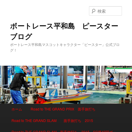
検
索
ボートレース平和島 ピースター
ブログ
ボートレース平和島マスコットキャラクター「ピースター」公式ブロ
グ！
メインメニュー
ホーム
Road to THE GRAND PRIX 面手旅打ち
メインコンテンツへ移動
サブコンテンツへ移動
Road to THE GRAND SLAM 面手旅打ち 2015
Road to THE GRAND SLAM 面手旅打ち 2015 SG第42回ボー