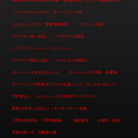
トレースオールスター ボートレース大村
オンボードカメラ 阿波 勝哉選手
スタート写真
ピースター食べ歩記
ペアボート試乗会
ヘイワジマ ヘルメット コレクション
ボートピア横浜ご紹介 ～ピースター訪問記～
ボートレースを支える人たち
ボートレース平和島 駐車場
ボートレース平和島オリジナル応援ソング「水しぶきの向こう」
予想屋さん ☆ボートレース平和島アドバイザー☆
動画 日本中に広めよう！モーターボート体操
大型外向発売所 「平和島劇場」
施設案内
水神祭 動画
舟券の買い方 自動発払機