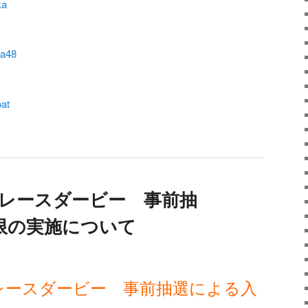
ka
na48
oat
トレースダービー 事前抽
限の実施について
トレースダービー 事前抽選による入