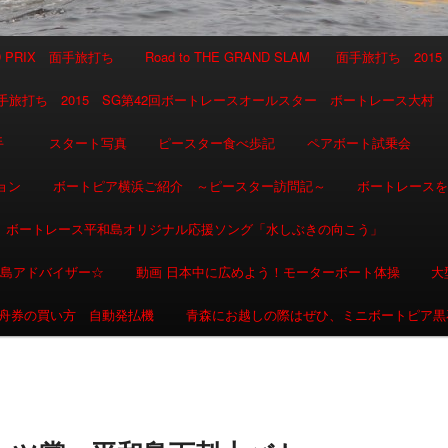
AND PRIX 面手旅打ち
Road to THE GRAND SLAM 面手旅打ち 2015
SLAM 面手旅打ち 2015 SG第42回ボートレースオールスター ボートレース大村
選手
スタート写真
ピースター食べ歩記
ペアボート試乗会
ョン
ボートピア横浜ご紹介 ～ピースター訪問記～
ボートレース
ボートレース平和島オリジナル応援ソング「水しぶきの向こう」
和島アドバイザー☆
動画 日本中に広めよう！モーターボート体操
大
舟券の買い方 自動発払機
青森にお越しの際はぜひ、ミニボートピア黒