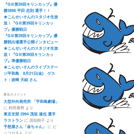
『GⅢ第39回キリンカップ』優
勝3898 平田 忠則 選手！！
★こんせいそんのスタジオ生放
送！『GⅢ第39回キリンカッ
プ』優勝戦日
『GⅢ第39回キリンカップ』優
勝戦出場選手公開インタビュー
★こんせいそんのスタジオ生放
送！『GⅢ第39回キリンカッ
プ』準優勝戦日
★こんせいそんのライブステー
ジ平和島 8月21日(金) ゲス
ト：波崎 天結 さん
最近のコメント
大型外向発売所 「平和島劇場」
に
村田康男
より
東京支部 2994 茂垣 達也 選手
ラストラン
に
茂垣朗子
より
予想屋さん「金ちゃん」
に
ピ
ッコロさん
より