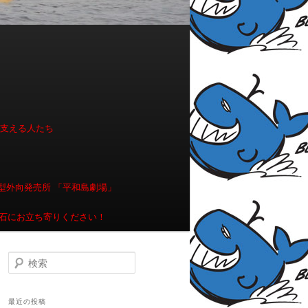
を支える人たち
型外向発売所 「平和島劇場」
石にお立ち寄りください！
検索
最近の投稿