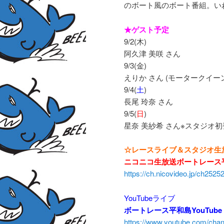
のボート風のボート番組。い
★ゲスト予定
9/2(木)
阿久津 美咲 さん
9/3(金)
えりか さん (モータークイーン
9/4(
土
)
長尾 玲奈 さん
9/5(
日
)
星奈 美紗希 さん※スタジオ初
☆レースライブ＆スタジオ生
ニコニコ生放送ボートレース
https://ch.nicovideo.jp/ch2525
YouTubeライブ
ボートレース平和島YouTub
https://www.youtube.com/c