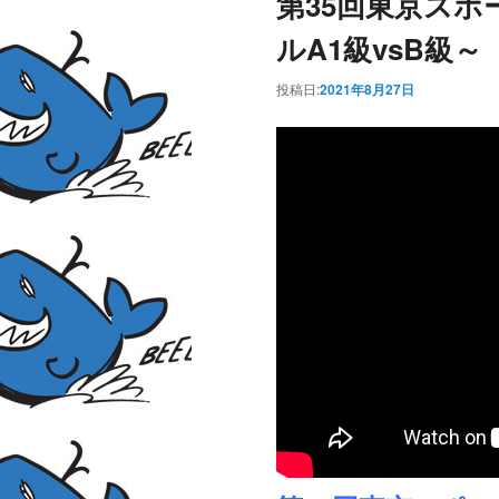
第35回東京ス
ルA1級vsB級
投稿日:
2021年8月27日