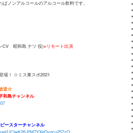
わばノンアルコールのアルコール飲料です。
CV 昭和島 ナツ 役)
※リモート出演
登場！ ☆ミス東スポ2021
放送☆
平和島チャンネル
207
e ピースターチャンネル
hannel/UCjwK26-PM7YXeDvgcu257zQ