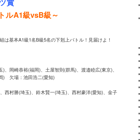
ーツ賞
ルA1級vsB級～
予選番組は基本A1級1名B級5名の下剋上バトル！見届けよ！
玉)、岡崎恭裕(福岡)、土屋智則(群馬)、渡邉睦広(東京)、
岡) 欠場：池田浩二(愛知)
)、西村勝(埼玉)、鈴木賢一(埼玉)、西村豪洋(愛知)、金子