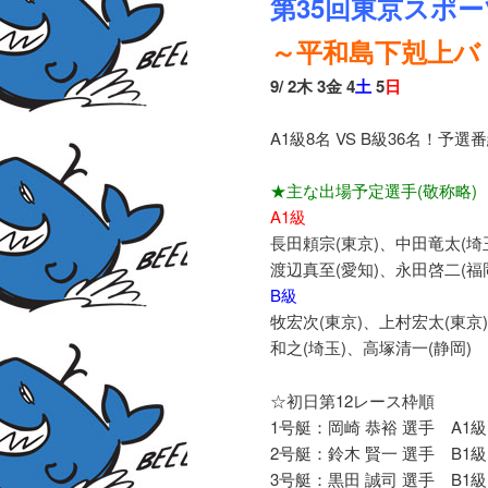
第35回東京スポ
～平和島下剋上バト
9/ 2木 3金 4
土
5
日
A1級8名 VS B級36名！
★主な出場予定選手(敬称略)
A1級
長田頼宗(東京)、中田竜太(埼
渡辺真至(愛知)、永田啓二(福
B級
牧宏次(東京)、上村宏太(東京
和之(埼玉)、高塚清一(静岡)
☆初日第12レース枠順
1号艇：岡崎 恭裕 選手 A1級
2号艇：鈴木 賢一 選手 B1級
3号艇：黒田 誠司 選手 B1級