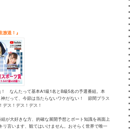
生放送！』
！ なんたって基本A1級1名とB級5名の予選番組。本
ス神だって、今節は当たらないワケがない！ 節間プラス
！デス！デス！デス！
番組が大好きな方、的確な展開予想とボート知識を画面上
キリ言います、観てはいけません。おそらく世界で唯一