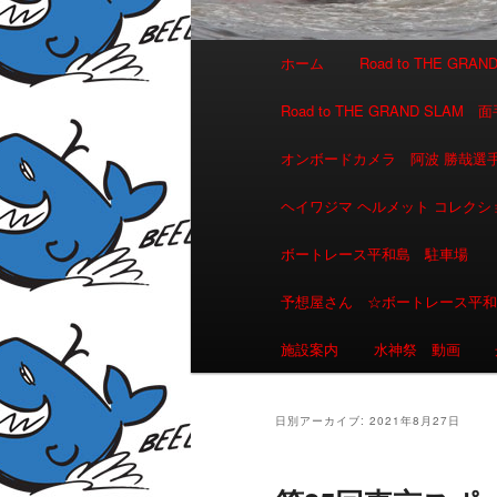
メインメニュー
ホーム
Road to THE GR
メインコンテンツへ移動
サブコンテンツへ移動
Road to THE GRAND 
オンボードカメラ 阿波 勝哉
ヘイワジマ ヘルメット コレクシ
ボートレース平和島 駐車場
予想屋さん ☆ボートレース平
施設案内
水神祭 動画
日別アーカイブ:
2021年8月27日