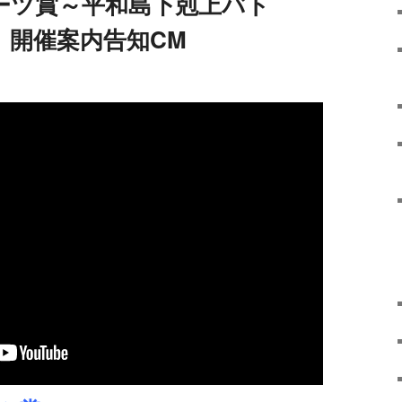
ポーツ賞～平和島下剋上バト
～ 開催案内告知CM