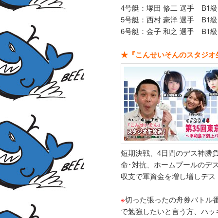
4号艇：塚田 修二 選手 B1級
5号艇：西村 豪洋 選手 B1級
6号艇：金子 和之 選手 B1級
★『こんせいそんのスタジオ
短期決戦、4日間のデス神勝負
命･対抗、ホームプールのデ
収支で軍資金を増し増しデス
※
切った張ったの舟券バトル
で勉強したいと言う方、ハッ