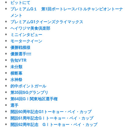
ピットにて
プレミアムG１ 第1回ボートレースバトルチャンピオントーナ
メント
プレミアムG1クイーンズクライマックス
ヘイワジマ美食倶楽部
ミニインタビュー
モータークイーン
優勝戦模様
優勝選手!!!!
告知VTR
未分類
横断幕
水神祭
的中ポイントガール
第35回SGグランプリ
第64回GⅠ関東地区選手権
選手
開設60周年記念G1トーキョー・ベイ・カップ
開設61周年記念GⅠトーキョー・ベイ・カップ
開設62周年記念 GⅠトーキョー・ベイ・カップ