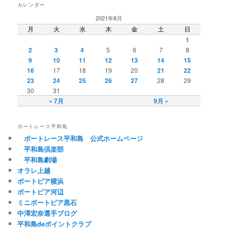
カレンダー
2021年8月
月
火
水
木
金
土
日
1
2
3
4
5
6
7
8
9
10
11
12
13
14
15
16
17
18
19
20
21
22
23
24
25
26
27
28
29
30
31
« 7月
9月 »
ボートレース平和島
ボートレース平和島 公式ホームページ
平和島倶楽部
平和島劇場
オラレ上越
ボートピア横浜
ボートピア河辺
ミニボートピア黒石
中澤宏奈選手ブログ
平和島deポイントクラブ