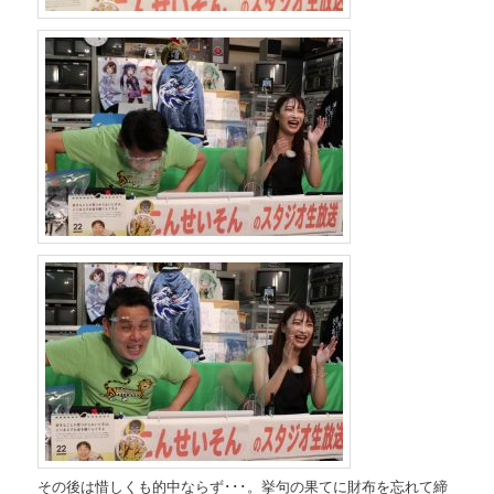
その後は惜しくも的中ならず･･･。挙句の果てに財布を忘れて締