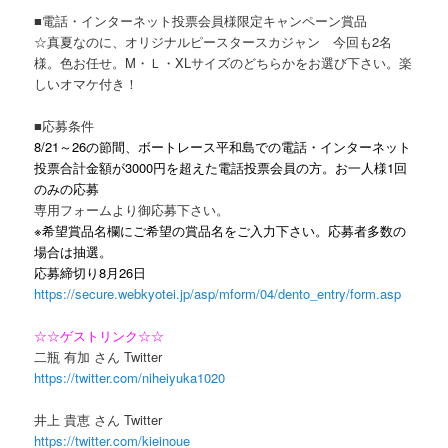
■電話・インターネット投票会員様限定キャンペーン賞品
☆真夏なのに、オリジナルピースタースカジャン 今回も2名
様。色お任せ。M・Ｌ・XLサイズのどちらかをお選び下さい。楽
しいオマケ付き！
■応募条件
8/21～26の節間、ボートレース平和島での電話・インターネット
投票合計金額が3000円を超えた電話投票会員の方。お一人様1回
のみの応募
専用フォームより御応募下さい。
※希望賞品名欄にご希望の賞品名をご入力下さい。応募者多数の
場合は抽選。
応募締切り8月26日
https://secure.webkyotei.jp/asp/mform/04/dento_entry/form.asp
☆☆ゲストリンク☆☆
二瓶 有加 さん Twitter
https://twitter.com/niheiyuka1020
井上 貴恵 さん Twitter
https://twitter.com/kieinoue