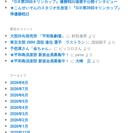
『GⅢ第39回キリンカップ』優勝戦出場選手公開インタビュー
★こんせいそんのスタジオ生放送！『GⅢ第39回キリンカップ』
準優勝戦日
最近のコメント
大型外向発売所 「平和島劇場」
に
村田康男
より
東京支部 2994 茂垣 達也 選手 ラストラン
に
茂垣朗子
より
予想屋さん「金ちゃん」
に
ピッコロさん
より
★平和島倶楽部 新規会員募集中！
に
pstar
より
★平和島倶楽部 新規会員募集中！
に
大崎 正
より
アーカイブ
2026年8月
2026年7月
2026年6月
2026年5月
2026年4月
2026年3月
2026年2月
2026年1月
2025年12月