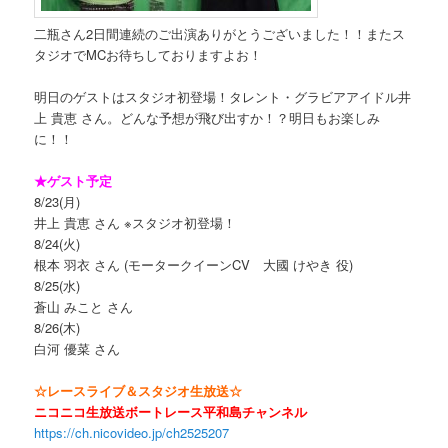
二瓶さん2日間連続のご出演ありがとうございました！！またス
タジオでMCお待ちしておりますよお！
明日のゲストはスタジオ初登場！タレント・グラビアアイドル井
上 貴恵 さん。どんな予想が飛び出すか！？明日もお楽しみ
に！！
★ゲスト予定
8/23(月)
井上 貴恵 さん ※スタジオ初登場！
8/24(火)
根本 羽衣 さん (モータークイーンCV 大國 けやき 役)
8/25(水)
蒼山 みこと さん
8/26(木)
白河 優菜 さん
☆レースライブ＆スタジオ生放送☆
ニコニコ生放送ボートレース平和島チャンネル
https://ch.nicovideo.jp/ch2525207