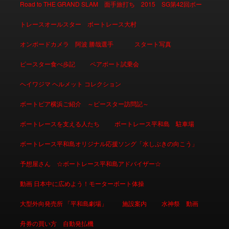
Road to THE GRAND SLAM 面手旅打ち 2015 SG第42回ボー
トレースオールスター ボートレース大村
オンボードカメラ 阿波 勝哉選手
スタート写真
ピースター食べ歩記
ペアボート試乗会
ヘイワジマ ヘルメット コレクション
ボートピア横浜ご紹介 ～ピースター訪問記～
ボートレースを支える人たち
ボートレース平和島 駐車場
ボートレース平和島オリジナル応援ソング「水しぶきの向こう」
予想屋さん ☆ボートレース平和島アドバイザー☆
動画 日本中に広めよう！モーターボート体操
大型外向発売所 「平和島劇場」
施設案内
水神祭 動画
舟券の買い方 自動発払機