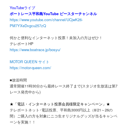
YouTubeライブ
ボートレース平和島YouTube ピースターチャンネル
https://www.youtube.com/channel/UCjwK26-
PM7YXeDvgcu257zQ
何かと便利なインターネット投票！未加入の方はぜひ！
テレボートHP
https://www.boatrace.jp/bosyu/
MOTOR QUEEN サイト
https://motor-queen.com/
■放送時間
通常開催11時30分から最終レース終了まで(スタジオ生放送は第7
レース発売中から)
★「電話・インターネット投票会員様限定キャンペーン」★
テレボートネット･電話投票、平和島3000円以上（8/21～26の
間）ご購入の方を対象にニコ生オリジナルグッズが当るキャンペ
ーンを実施！！