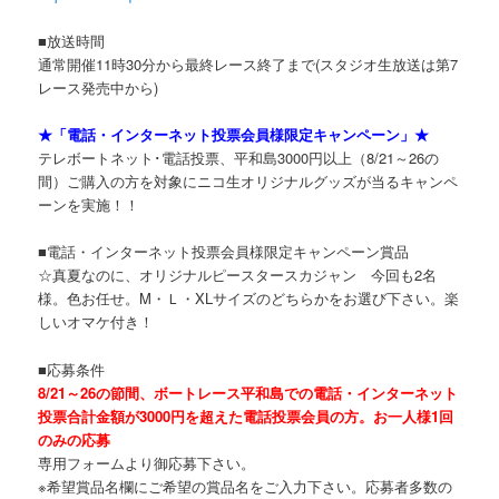
■放送時間
通常開催11時30分から最終レース終了まで(スタジオ生放送は第7
レース発売中から)
★「電話・インターネット投票会員様限定キャンペーン」★
テレボートネット･電話投票、平和島3000円以上（8/21～26の
間）ご購入の方を対象にニコ生オリジナルグッズが当るキャンペ
ーンを実施！！
■電話・インターネット投票会員様限定キャンペーン賞品
☆真夏なのに、オリジナルピースタースカジャン 今回も2名
様。色お任せ。M・Ｌ・XLサイズのどちらかをお選び下さい。楽
しいオマケ付き！
■応募条件
8/21～26の節間、ボートレース平和島での電話・インターネット
投票合計金額が3000円を超えた電話投票会員の方。お一人様1回
のみの応募
専用フォームより御応募下さい。
※希望賞品名欄にご希望の賞品名をご入力下さい。応募者多数の