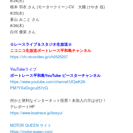
8/24(火)
根本 羽衣 さん (モータークイーンCV 大國 けやき 役)
8/25(水)
蒼山 みこと さん
8/26(木)
白河 優菜 さん
☆レースライブ＆スタジオ生放送☆
ニコニコ生放送ボートレース平和島チャンネル
https://ch.nicovideo.jp/ch2525207
YouTubeライブ
ボートレース平和島YouTube ピースターチャンネル
https://www.youtube.com/channel/UCjwK26-
PM7YXeDvgcu257zQ
何かと便利なインターネット投票！未加入の方はぜひ！
テレボートHP
https://www.boatrace.jp/bosyu/
MOTOR QUEEN サイト
https://motor-queen.com/