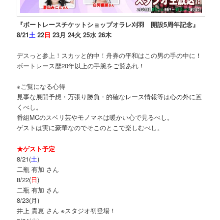
『ボートレースチケットショップオラレ刈羽 開設5周年記念』
8/21
土
22
日
23月 24火 25水 26木
デスっと参上！スカッと的中！舟券の平和はこの男の手の中に！
ボートレース歴20年以上の手腕をご覧あれ！
※ご覧になる心得
見事な展開予想・万張り勝負・的確なレース情報等は心の外に置
くべし。
番組MCのスベリ芸やモノマネは暖かい心で見るべし。
ゲストは実に豪華なのでそこのとこで楽しむべし。
★ゲスト予定
8/21(
土
)
二瓶 有加 さん
8/22(
日
)
二瓶 有加 さん
8/23(月)
井上 貴恵 さん ※スタジオ初登場！