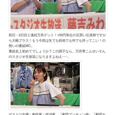
初日・2日目と連続万舟ゲット！100円単位の豆買い伝道師ですか
ら大幅プラス！もう今節は矢でも鉄砲でも何でも持ってこい！の
勢いの番組MC。
番組史上初めてでしょうか？この調子なら、万舟男こんせいそん
のスタジオ生放送になりますよねえ･･･。
ゲストは女優・劇作家・作詞家、『劇団ズッキュン娘』『劇団お