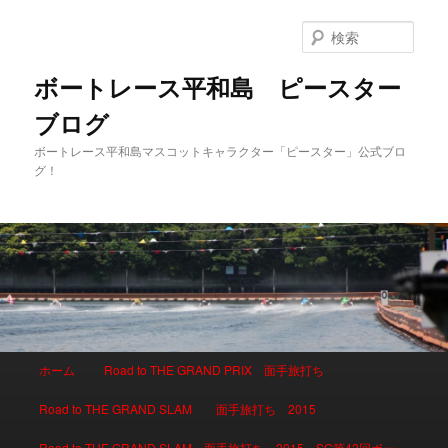
検
索
ボートレース平和島 ピースター
ブログ
ボートレース平和島マスコットキャラクター「ピースター」公式ブロ
グ！
メインメニュー
ホーム
Road to THE GRAND PRIX 面手旅打ち
メインコンテンツへ移動
サブコンテンツへ移動
Road to THE GRAND SLAM 面手旅打ち 2015
Road to THE GRAND SLAM 面手旅打ち 2015 SG第42回ボー