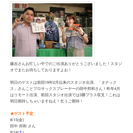
藤吉さんお忙しい中でのご出演ありがとうございました！スタジ
オでまたお待ちしておりますよお！
明日のゲストは前回19年2月以来のスタジオ出演、「タナック
ス」さんことプロサックスプレーヤーの田中邦和さん！昨年4月
はリモート出演、前回スタジオ出演では3勝プラス収支！これは
明日期待しちゃいますねえ！乞うご期待！
★ゲスト予定
8/13(金)
田中 邦和 さん
8/14(
土
)