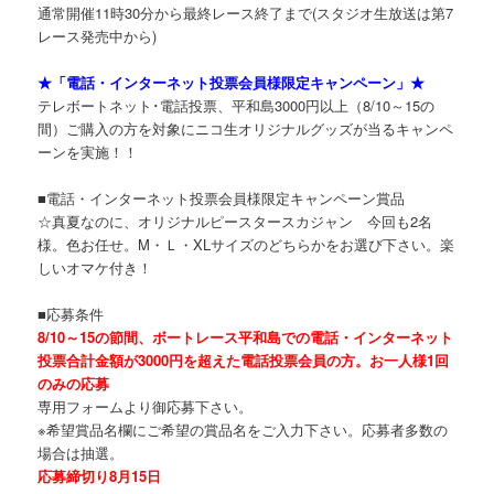
通常開催11時30分から最終レース終了まで(スタジオ生放送は第7
レース発売中から)
★「電話・インターネット投票会員様限定キャンペーン」★
テレボートネット･電話投票、平和島3000円以上（8/10～15の
間）ご購入の方を対象にニコ生オリジナルグッズが当るキャンペ
ーンを実施！！
■電話・インターネット投票会員様限定キャンペーン賞品
☆真夏なのに、オリジナルピースタースカジャン 今回も2名
様。色お任せ。M・Ｌ・XLサイズのどちらかをお選び下さい。楽
しいオマケ付き！
■応募条件
8/10～15の節間、ボートレース平和島での電話・インターネット
投票合計金額が3000円を超えた電話投票会員の方。お一人様1回
のみの応募
専用フォームより御応募下さい。
※希望賞品名欄にご希望の賞品名をご入力下さい。応募者多数の
場合は抽選。
応募締切り8月15日