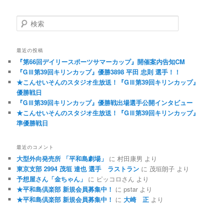
検索
最近の投稿
『第66回デイリースポーツサマーカップ』開催案内告知CM
『GⅢ第39回キリンカップ』優勝3898 平田 忠則 選手！！
★こんせいそんのスタジオ生放送！『GⅢ第39回キリンカップ』
優勝戦日
『GⅢ第39回キリンカップ』優勝戦出場選手公開インタビュー
★こんせいそんのスタジオ生放送！『GⅢ第39回キリンカップ』
準優勝戦日
最近のコメント
大型外向発売所 「平和島劇場」
に
村田康男
より
東京支部 2994 茂垣 達也 選手 ラストラン
に
茂垣朗子
より
予想屋さん「金ちゃん」
に
ピッコロさん
より
★平和島倶楽部 新規会員募集中！
に
pstar
より
★平和島倶楽部 新規会員募集中！
に
大崎 正
より