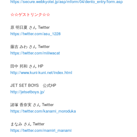
https://secure.webkyotei.jp/asp/mform/04/dento_entry/form.asp
☆☆ゲストリンク☆☆
原 明日夏 さん Twitter
https://twitter.com/asu_1228
藤吉 みわ さん Twitter
https://twitter.com/miiiwacat
田中 邦和 さん HP
http://www.kuni-kuni.net/index.html
JET SET BOYS 公式HP
http://jetsetboys.jp/
諸塚 香奈実 さん Twitter
https://twitter.com/kanami_moroduka
まなみ さん Twitter
https://twitter.com/mamiri_manami