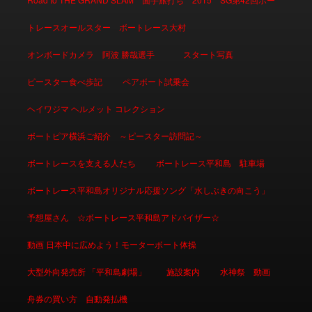
トレースオールスター ボートレース大村
オンボードカメラ 阿波 勝哉選手
スタート写真
ピースター食べ歩記
ペアボート試乗会
ヘイワジマ ヘルメット コレクション
ボートピア横浜ご紹介 ～ピースター訪問記～
ボートレースを支える人たち
ボートレース平和島 駐車場
ボートレース平和島オリジナル応援ソング「水しぶきの向こう」
予想屋さん ☆ボートレース平和島アドバイザー☆
動画 日本中に広めよう！モーターボート体操
大型外向発売所 「平和島劇場」
施設案内
水神祭 動画
舟券の買い方 自動発払機